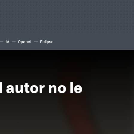
IA
OpenAI
Eclipse
 autor no le