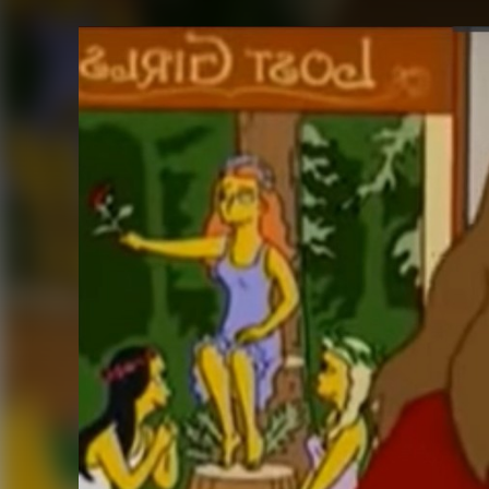
FACEBOOK
TWITTER
FLIPBOARD
E-
MAIL