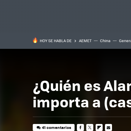
HOY SE HABLA DE
AEMET
China
Gener
¿Quién es Ala
importa a (cas
41 comentarios