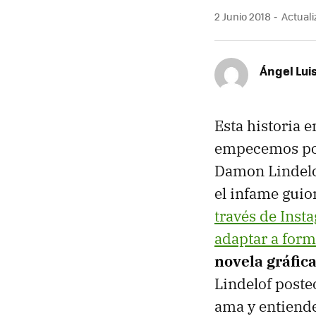
2 Junio 2018
Actuali
Ángel Lui
Esta historia 
empecemos por 
Damon Lindelof
el infame guio
través de Inst
adaptar a form
novela gráfic
Lindelof poste
ama y entiende 