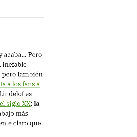
 y acaba… Pero
 inefable
’, pero también
a a los fans a
Lindelof es
el siglo XX
:
la
abajo más,
ente claro que