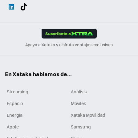
Wh
Twit
Fac
You
Inst
Tele
RSS
Flip
ats
ter
ebo
tub
agr
gra
boa
Link
Tikt
App
ok
e
am
m
rd
edI
ok
Suscríbete a
n
Apoya a Xataka y disfruta ventajas exclusivas
En Xataka hablamos de...
Streaming
Análisis
Espacio
Móviles
Energía
Xataka Movilidad
Apple
Samsung