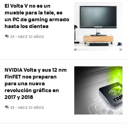
El Volta V no es un
mueble para la tele, es
un PC de gaming armado
hasta los dientes
COMENTARIOS
23
HACE 10 AÑOS
NVIDIA Volta y sus 12 nm
FinFET nos preparan
para una nueva
revolución gráfica en
2017 y 2018
COMENTARIOS
33
HACE 10 AÑOS