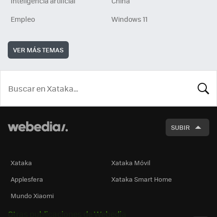
Inteligencia artificial
China
Empleo
Windows 11
VER MÁS TEMAS
BUSCA
SUBIR
Xataka
Xataka Móvil
Applesfera
Xataka Smart Home
Mundo Xiaomi
Otras publicaciones de Webedia