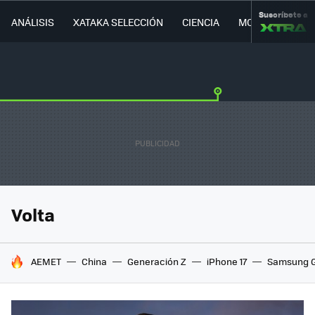
Suscríbete a
ANÁLISIS
XATAKA SELECCIÓN
CIENCIA
MOVILIDAD
Volta
HOY SE HABLA DE
AEMET
China
Generación Z
iPhone 17
Samsung G