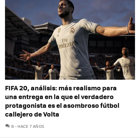
FIFA 20, análisis: más realismo para
una entrega en la que el verdadero
protagonista es el asombroso fútbol
callejero de Volta
COMENTARIOS
8
HACE 7 AÑOS