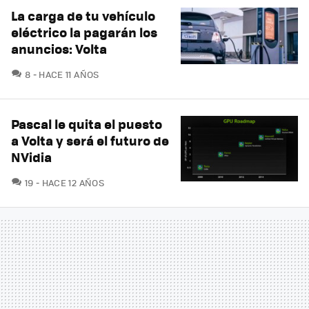
La carga de tu vehículo
eléctrico la pagarán los
anuncios: Volta
COMENTARIOS
8
HACE 11 AÑOS
Pascal le quita el puesto
a Volta y será el futuro de
NVidia
COMENTARIOS
19
HACE 12 AÑOS