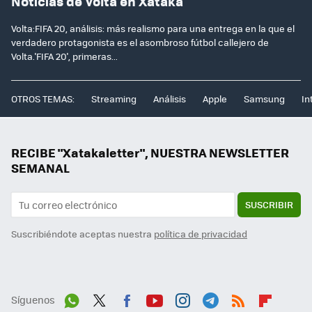
Noticias de Volta en Xataka
Volta:FIFA 20, análisis: más realismo para una entrega en la que el
verdadero protagonista es el asombroso fútbol callejero de
Volta.'FIFA 20', primeras...
OTROS TEMAS:
Streaming
Análisis
Apple
Samsung
In
RECIBE "Xatakaletter", NUESTRA NEWSLETTER
SEMANAL
SUSCRIBIR
Suscribiéndote aceptas nuestra
política de privacidad
Síguenos