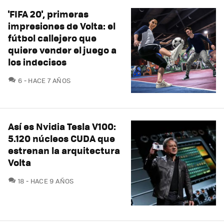
'FIFA 20', primeras
impresiones de Volta: el
fútbol callejero que
quiere vender el juego a
los indecisos
COMENTARIOS
6
HACE 7 AÑOS
Así es Nvidia Tesla V100:
5.120 núcleos CUDA que
estrenan la arquitectura
Volta
COMENTARIOS
18
HACE 9 AÑOS