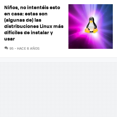
Niños, no intentéis esto
en casa: estas son
(algunas de) las
distribuciones Linux más
difíciles de instalar y
usar
COMENTARIOS
95
HACE 6 AÑOS