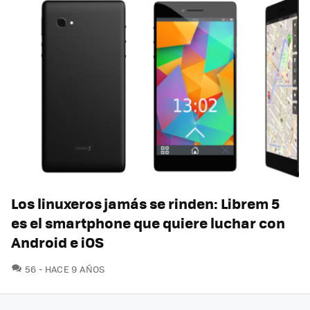
Los linuxeros jamás se rinden: Librem 5
es el smartphone que quiere luchar con
Android e iOS
COMENTARIOS
56
HACE 9 AÑOS