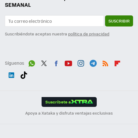
SEMANAL
SUSCRIBIR
Suscribiéndote aceptas nuestra
política de privacidad
Síguenos
Wh
Twit
Fac
You
Inst
Tele
RSS
Flip
ats
ter
ebo
tub
agr
gra
boa
Link
Tikt
App
ok
e
am
m
rd
edI
ok
Suscríbete a
n
Apoya a Xataka y disfruta ventajas exclusivas