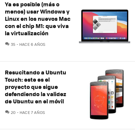
Ya es posible (más o
menos) usar Windows y
Linux en los nuevos Mac
con el chip M1: que viva
la virtualización
COMENTARIOS
35
HACE 6 AÑOS
Resucitando a Ubuntu
Touch: este es el
proyecto que sigue
defendiendo la validez
de Ubuntu en el móvil
COMENTARIOS
20
HACE 7 AÑOS