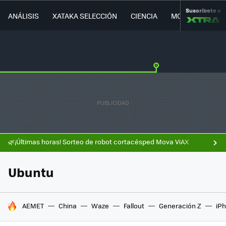
Suscríbete a
ANÁLISIS
XATAKA SELECCIÓN
CIENCIA
MOVILIDAD
🌿¡Últimas horas! Sorteo de robot cortacésped Mova ViAX
Ubuntu
HOY SE HABLA DE
AEMET
China
Waze
Fallout
Generación Z
iPh