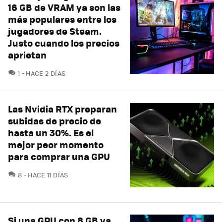
16 GB de VRAM ya son las
más populares entre los
jugadores de Steam.
Justo cuando los precios
aprietan
COMENTARIOS
1
HACE 2 DÍAS
Las Nvidia RTX preparan
subidas de precio de
hasta un 30%. Es el
mejor peor momento
para comprar una GPU
COMENTARIOS
8
HACE 11 DÍAS
Si una GPU con 8 GB ya