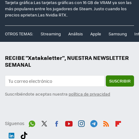
Tarjeta gráfica:Las tarjetas gráficas con 16 GB de VRAM ya son las
más populares entre los jugadores de Steam. Justo cuando los
precios aprietan.Las Nvidia RTX..
OTROS TEMAS:
Streaming
Análisis
Apple
Samsung
In
RECIBE "Xatakaletter", NUESTRA NEWSLETTER
SEMANAL
SUSCRIBIR
Suscribiéndote aceptas nuestra
política de privacidad
Síguenos
Wh
Twit
Fac
You
Inst
Tele
RSS
Flip