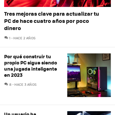
Tres mejoras clave para actualizar tu
PC de hace cuatro años por poco
dinero
COMENTARIOS
1
HACE 2 AÑOS
Por qué construir tu
propio PC sigue siendo
una jugada inteligente
en 2023
COMENTARIOS
8
HACE 3 AÑOS
Un usuario ha