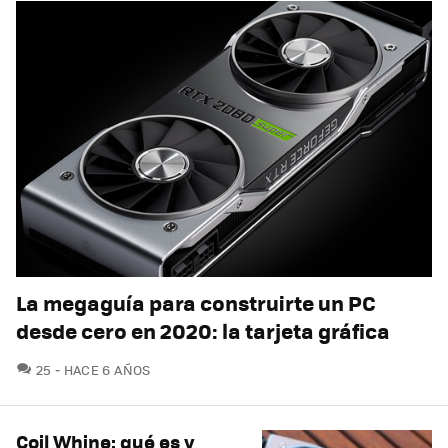
La megaguía para construirte un PC
desde cero en 2020: la tarjeta gráfica
COMENTARIOS
25
HACE 6 AÑOS
Coil Whine: qué es y