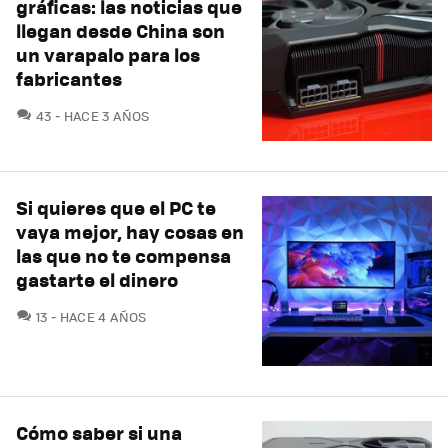
gráficas: las noticias que
llegan desde China son
un varapalo para los
fabricantes
COMENTARIOS
43
HACE 3 AÑOS
Si quieres que el PC te
vaya mejor, hay cosas en
las que no te compensa
gastarte el dinero
COMENTARIOS
13
HACE 4 AÑOS
Cómo saber si una