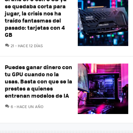
se quedaba corta para
jugar, la crisis nos ha
traído fantasmas del
pasado: tarjetas con 4
GB
COMENTARIOS
21
HACE 12 DÍAS
Puedes ganar dinero con
tu GPU cuando no la
usas. Basta con que se la
prestes a quienes
entrenan modelos de IA
COMENTARIOS
6
HACE UN AÑO