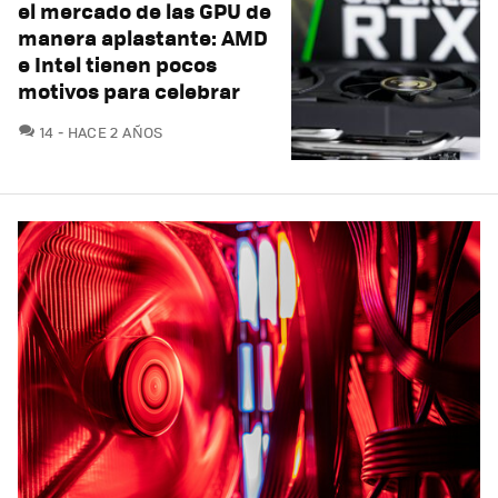
el mercado de las GPU de
manera aplastante: AMD
e Intel tienen pocos
motivos para celebrar
COMENTARIOS
14
HACE 2 AÑOS