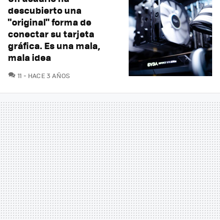
descubierto una
"original" forma de
conectar su tarjeta
gráfica. Es una mala,
mala idea
COMENTARIOS
11
HACE 3 AÑOS