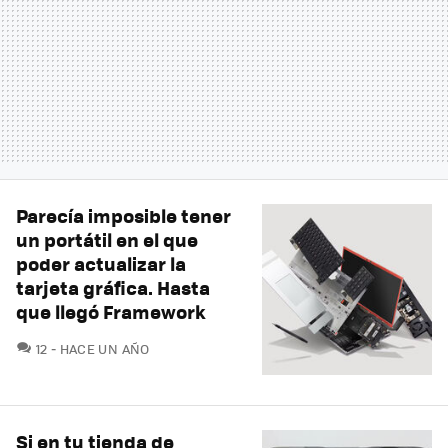
Parecía imposible tener
un portátil en el que
poder actualizar la
tarjeta gráfica. Hasta
que llegó Framework
COMENTARIOS
12
HACE UN AÑO
Si en tu tienda de