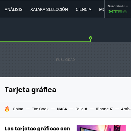
Suscríbete a
ANÁLISIS
XATAKA SELECCIÓN
CIENCIA
MOVILIDAD
Tarjeta gráfica
HOY SE HABLA DE
China
Tim Cook
NASA
Fallout
iPhone 17
Arabi
Las tarjetas gráficas con