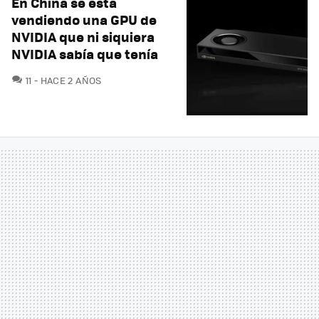
En China se está
vendiendo una GPU de
NVIDIA que ni siquiera
NVIDIA sabía que tenía
COMENTARIOS
11
HACE 2 AÑOS