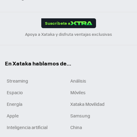
ats
ter
ebo
tub
agr
gra
boa
Link
Tikt
App
ok
e
am
m
rd
edI
ok
Suscríbete a
n
Apoya a Xataka y disfruta ventajas exclusivas
En Xataka hablamos de...
Streaming
Análisis
Espacio
Móviles
Energía
Xataka Movilidad
Apple
Samsung
Inteligencia artificial
China