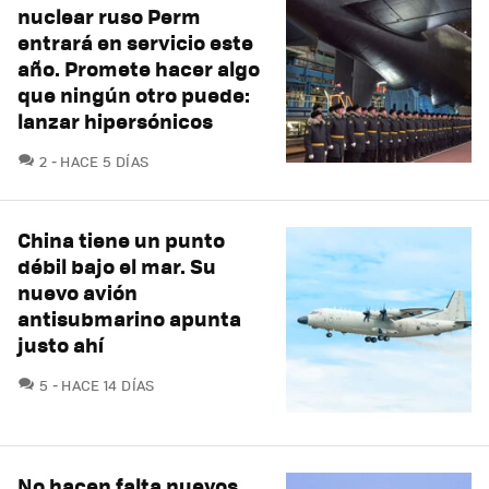
nuclear ruso Perm
entrará en servicio este
año. Promete hacer algo
que ningún otro puede:
lanzar hipersónicos
COMENTARIOS
2
HACE 5 DÍAS
China tiene un punto
débil bajo el mar. Su
nuevo avión
antisubmarino apunta
justo ahí
COMENTARIOS
5
HACE 14 DÍAS
No hacen falta nuevos