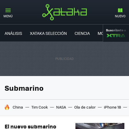
MENÚ
NUEVO
Suscríbete a
ANÁLISIS
XATAKA SELECCIÓN
CIENCIA
MOVILIDAD
Submarino
HOY SE HABLA DE
China
Tim Cook
NASA
Ola de calor
iPhone 18
El nuevo submarino