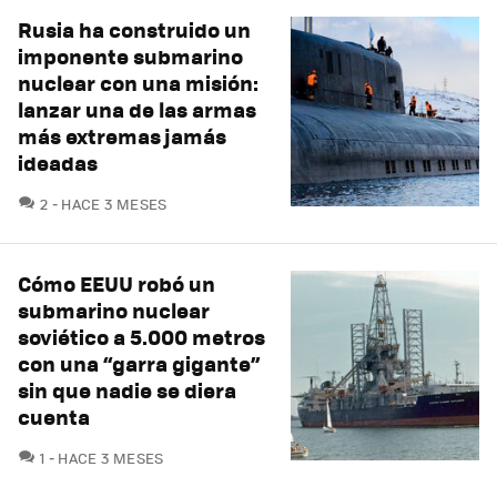
Rusia ha construido un
imponente submarino
nuclear con una misión:
lanzar una de las armas
más extremas jamás
ideadas
COMENTARIOS
2
HACE 3 MESES
Cómo EEUU robó un
submarino nuclear
soviético a 5.000 metros
con una “garra gigante”
sin que nadie se diera
cuenta
COMENTARIOS
1
HACE 3 MESES