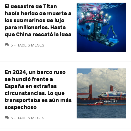
El desastre de Titan
había herido de muerte a
los submarinos de lujo
para millonarios. Hasta
que China rescató la idea
COMENTARIOS
5
HACE 3 MESES
En 2024, un barco ruso
se hundió frente a
España en extrañas
circunstancias. Lo que
transportaba es aún más
sospechoso
COMENTARIOS
5
HACE 3 MESES