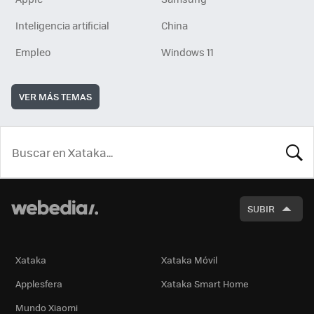
Inteligencia artificial
China
Empleo
Windows 11
VER MÁS TEMAS
BUSCA
SUBIR
Xataka
Xataka Móvil
Applesfera
Xataka Smart Home
Mundo Xiaomi