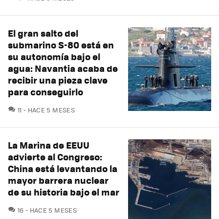
El gran salto del
submarino S-80 está en
su autonomía bajo el
agua: Navantia acaba de
recibir una pieza clave
para conseguirlo
COMENTARIOS
11
HACE 5 MESES
La Marina de EEUU
advierte al Congreso:
China está levantando la
mayor barrera nuclear
de su historia bajo el mar
COMENTARIOS
16
HACE 5 MESES