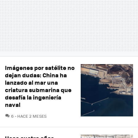
Imágenes por satélite no
dejan dudas: China ha
lanzado al mar una
criatura submarina que
desafía la ingeniería
naval
COMENTARIOS
6
HACE 2 MESES