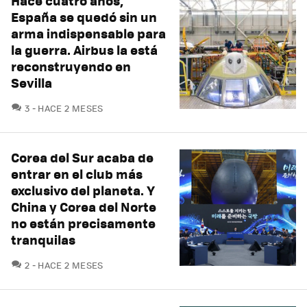
Hace cuatro años,
España se quedó sin un
arma indispensable para
la guerra. Airbus la está
reconstruyendo en
Sevilla
COMENTARIOS
3
HACE 2 MESES
Corea del Sur acaba de
entrar en el club más
exclusivo del planeta. Y
China y Corea del Norte
no están precisamente
tranquilas
COMENTARIOS
2
HACE 2 MESES