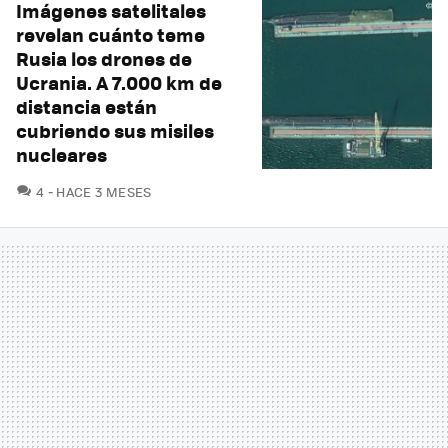
Imágenes satelitales
revelan cuánto teme
Rusia los drones de
Ucrania. A 7.000 km de
distancia están
cubriendo sus misiles
nucleares
COMENTARIOS
4
HACE 3 MESES