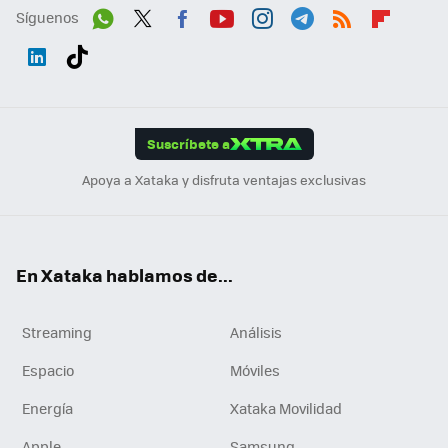
Síguenos
Wh
Twit
Fac
You
Inst
Tele
RSS
Flip
ats
ter
ebo
tub
agr
gra
boa
Link
Tikt
App
ok
e
am
m
rd
edI
ok
Suscríbete a
n
Apoya a Xataka y disfruta ventajas exclusivas
En Xataka hablamos de...
Streaming
Análisis
Espacio
Móviles
Energía
Xataka Movilidad
Apple
Samsung