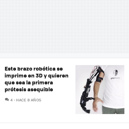
Este brazo robótica se
imprime en 3D y quieren
que sea la primera
prótesis asequible
COMENTARIOS
4
HACE 8 AÑOS