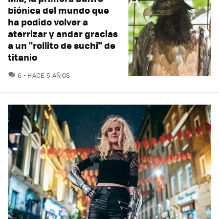
biónica del mundo que
ha podido volver a
aterrizar y andar gracias
a un "rollito de suchi" de
titanio
COMENTARIOS
6
HACE 5 AÑOS