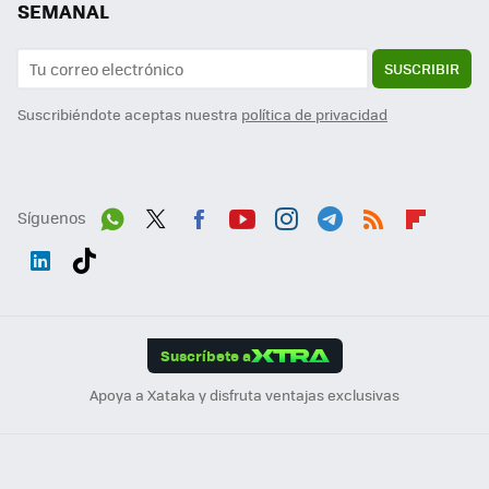
SEMANAL
SUSCRIBIR
Suscribiéndote aceptas nuestra
política de privacidad
Síguenos
Wh
Twit
Fac
You
Inst
Tele
RSS
Flip
ats
ter
ebo
tub
agr
gra
boa
Link
Tikt
App
ok
e
am
m
rd
edI
ok
Suscríbete a
n
Apoya a Xataka y disfruta ventajas exclusivas