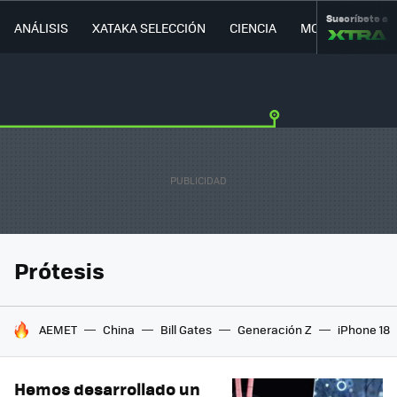
Suscríbete a
ANÁLISIS
XATAKA SELECCIÓN
CIENCIA
MOVILIDAD
Prótesis
HOY SE HABLA DE
AEMET
China
Bill Gates
Generación Z
iPhone 18
Hemos desarrollado un