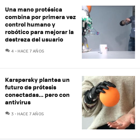
Una mano protésica
combina por primera vez
control humano y
robótico para mejorar la
destreza del usuario
COMENTARIOS
4
HACE 7 AÑOS
Karspersky plantea un
futuro de prótesis
conectadas... pero con
antivirus
COMENTARIOS
3
HACE 7 AÑOS