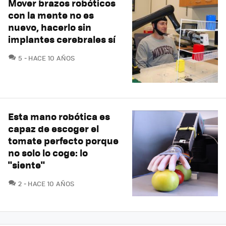
Mover brazos robóticos
con la mente no es
nuevo, hacerlo sin
implantes cerebrales sí
COMENTARIOS
5
HACE 10 AÑOS
Esta mano robótica es
capaz de escoger el
tomate perfecto porque
no solo lo coge: lo
"siente"
COMENTARIOS
2
HACE 10 AÑOS