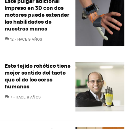
Este pulgar adicional
impreso en 3D con dos
motores puede extender
las habilidades de
nuestras manos
COMENTARIOS
12
HACE 9 AÑOS
Este tejido robótico tiene
mejor sentido del tacto
que el de los seres
humanos
COMENTARIOS
7
HACE 9 AÑOS