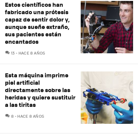
Estos científicos han
fabricado una prótesis
capaz de sentir dolor y,
aunque sueñe extraño,
sus pacientes están
encantados
COMENTARIOS
13
HACE 8 AÑOS
Esta máquina imprime
piel artificial
directamente sobre las
heridas y quiere sustituir
a las tiritas
COMENTARIOS
8
HACE 8 AÑOS