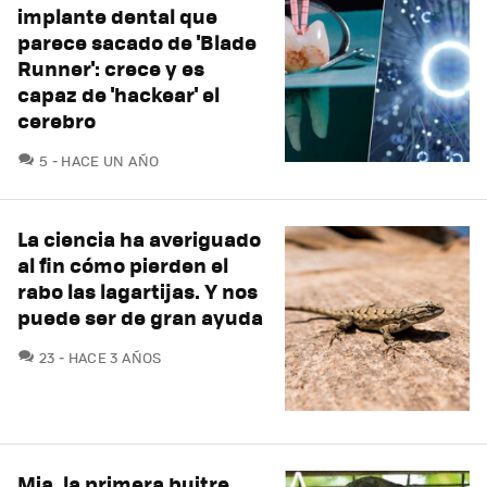
implante dental que
parece sacado de 'Blade
Runner': crece y es
capaz de 'hackear' el
cerebro
COMENTARIOS
5
HACE UN AÑO
La ciencia ha averiguado
al fin cómo pierden el
rabo las lagartijas. Y nos
puede ser de gran ayuda
COMENTARIOS
23
HACE 3 AÑOS
Mia, la primera buitre