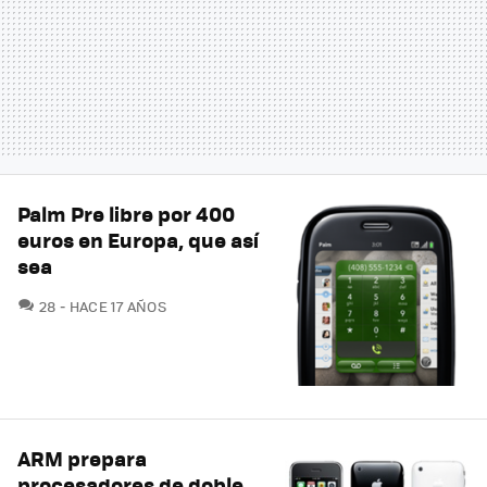
Palm Pre libre por 400
euros en Europa, que así
sea
COMENTARIOS
28
HACE 17 AÑOS
ARM prepara
procesadores de doble