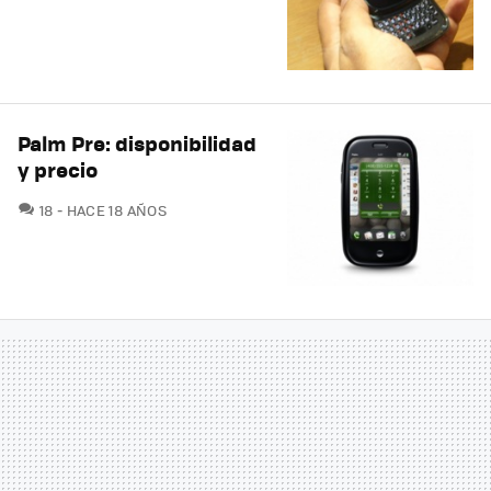
Palm Pre: disponibilidad
y precio
COMENTARIOS
18
HACE 18 AÑOS