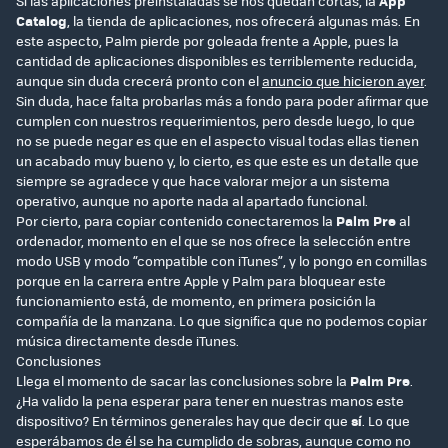
Si las aplicaciones preinstaladas se nos quedan cortas, la
App
Catalog
, la tienda de aplicaciones, nos ofrecerá algunas más. En
este aspecto, Palm pierde por goleada frente a Apple, pues la
cantidad de aplicaciones disponibles es terriblemente reducida,
aunque sin duda crecerá pronto con el
anuncio que hicieron ayer
.
Sin duda, hace falta probarlas más a fondo para poder afirmar que
cumplen con nuestros requerimientos, pero desde luego, lo que
no se puede negar es que en el aspecto visual todas ellas tienen
un acabado muy bueno y, lo cierto, es que este es un detalle que
siempre se agradece y que hace valorar mejor a un sistema
operativo, aunque no aporte nada al apartado funcional.
Por cierto, para copiar contenido conectaremos la
Palm Pre
al
ordenador, momento en el que se nos ofrece la selección entre
modo USB y modo “compatible con iTunes”, y lo pongo en comillas
porque en la carrera entre Apple y Palm para bloquear este
funcionamiento está, de momento, en primera posición la
compañía de la manzana. Lo que significa que no podemos copiar
música directamente desde iTunes.
Conclusiones
Llega el momento de sacar las conclusiones sobre la
Palm Pre
.
¿Ha valido la pena esperar para tener en nuestras manos este
dispositivo? En términos generales hay que decir que
sí
. Lo que
esperábamos de él se ha cumplido de sobras, aunque como no