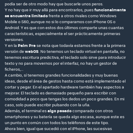
podía ser de otro modo hay que buscarle unos peros.
Y no hay que ir muy allá para encontrarlos, pues
funcionalmente
se encuentra limitado
frente a otros rivales como Windows
Mobile o S60, aunque no si lo comparamos con iPhone OS o
Android. Y es que con estos dos últimos comparte unas cuantas
características, especialmente el ser prácticamente primeras
versiones.
Y en la
Palm Pre
se nota que todavía estamos frente a la primera
versión de
webOS
. No tenemos un teclado virtual en pantalla, no
tenemos escritura predictiva, el teclado solo sirve para introducir
texto y no para movernos por el interfaz, no hay un gestor de
ficheros,...
A cambio, sí tenemos grandes funcionalidades y muy buenas
ideas, desde el área de gestos hasta como está implementado el
cortar y pegar. En el apartado hardware también hay aspectos a
mejorar. El teclado es demasiado pequeño para escribir con
comodidad a poco que tengas los dedos un poco grandes. En mi
caso, solo puede escribir pulsando con la uña.
Además, el terminal es
algo pesado
comparado con otros
smartphones y su batería se queda algo escasa, aunque este es
un punto en común con todos los teléfonos de este tipo.
Ahora bien, igual que sucedió con el iPhone, las sucesivas