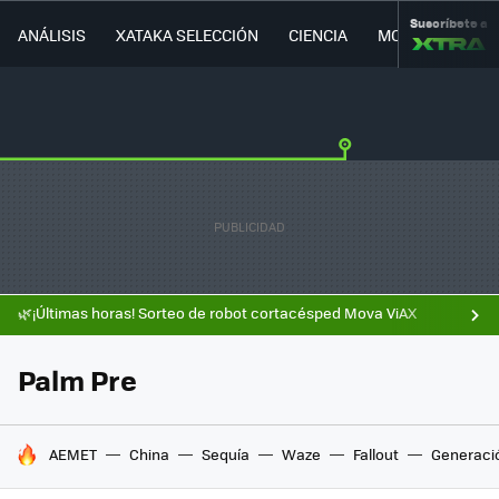
Suscríbete a
ANÁLISIS
XATAKA SELECCIÓN
CIENCIA
MOVILIDAD
🌿¡Últimas horas! Sorteo de robot cortacésped Mova ViAX
Palm Pre
HOY SE HABLA DE
AEMET
China
Sequía
Waze
Fallout
Generaci