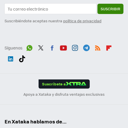
SUSCRIBIR
Suscribiéndote aceptas nuestra
política de privacidad
Síguenos
Wh
Twit
Fac
You
Inst
Tele
RSS
Flip
ats
ter
ebo
tub
agr
gra
boa
Link
Tikt
App
ok
e
am
m
rd
edI
ok
Suscríbete a
n
Apoya a Xataka y disfruta ventajas exclusivas
En Xataka hablamos de...