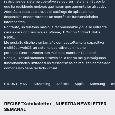
revisiones del sistema operativo se podrán instalar en él, por lo
que irá recibiendo mejoras que harán que aumente su atractivo.
Además, a poco que crezca el catálogo de aplicaciones
disponibles encontraremos un montón de funcionalidades
interesantes.
Por tanto, un teléfono más que recomendable y que se enfrenta
cara a cara con sus rivales: iPhone, HTCs con Android, Nokia
N900,...
Me gustaSu diseño y su tamaño compactoPantalla capacitiva
multitáctilwebOS, un sistema operativo con mucho
potencialSincronización con múltiples cuentas: Facebook,
Google,...Actualizaciones a través de la redNo me gustaAlgunas
funcionalidades limitadasLas teclas físicas no resultan demasiado
cómodasNo tiene teclado virtual
OTROS TEMAS:
Streaming
Análisis
Apple
Samsung
In
RECIBE "Xatakaletter", NUESTRA NEWSLETTER
SEMANAL