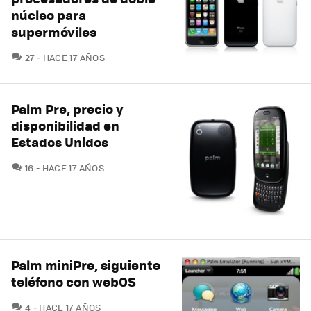
núcleo para
supermóviles
COMENTARIOS
27
HACE 17 AÑOS
Palm Pre, precio y
disponibilidad en
Estados Unidos
COMENTARIOS
16
HACE 17 AÑOS
Palm miniPre, siguiente
teléfono con webOS
COMENTARIOS
4
HACE 17 AÑOS