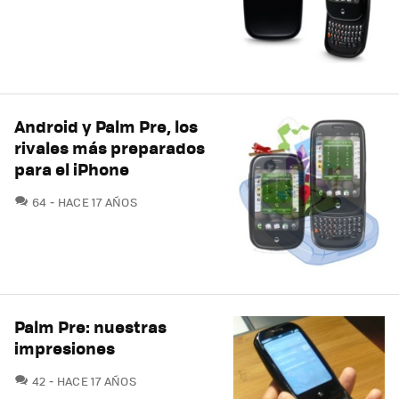
Android y Palm Pre, los
rivales más preparados
para el iPhone
COMENTARIOS
64
HACE 17 AÑOS
Palm Pre: nuestras
impresiones
COMENTARIOS
42
HACE 17 AÑOS