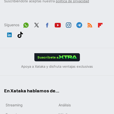
Suscribiéndote aceptas nuestra
política de privacidad
Síguenos
Wh
Twit
Fac
You
Inst
Tele
RSS
Flip
ats
ter
ebo
tub
agr
gra
boa
Link
Tikt
App
ok
e
am
m
rd
edIn
ok
Suscríbete a
Apoya a Xataka y disfruta ventajas exclusivas
En Xataka hablamos de...
Streaming
Análisis