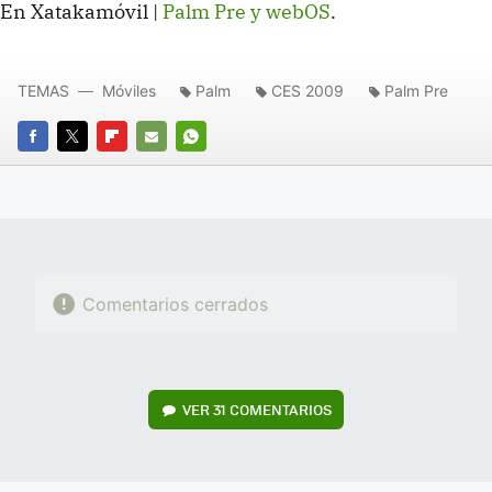
En Xatakamóvil |
Palm Pre y webOS
.
TEMAS
Móviles
Palm
CES 2009
Palm Pre
FACEBOOK
TWITTER
FLIPBOARD
E-
WHATSAPP
MAIL
Comentarios cerrados
VER
31 COMENTARIOS