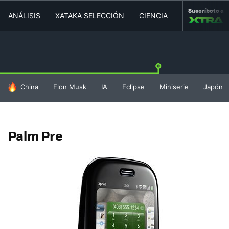
Suscríbete a
ANÁLISIS
XATAKA SELECCIÓN
CIENCIA
MOVILIDAD
HOY SE HABLA DE
China
Elon Musk
IA
Eclipse
Miniserie
Japón
Palm Pre