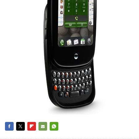
FACEBOOK
TWITTER
FLIPBOARD
E-
WHATSAPP