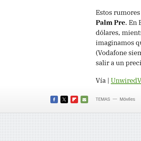
Estos rumores 
Palm Pre
. En 
dólares, mient
imaginamos qu
(Vodafone siem
salir a un pre
Vía |
UnwiredV
TEMAS
Móviles
FACEBOOK
TWITTER
FLIPBOARD
E-
MAIL