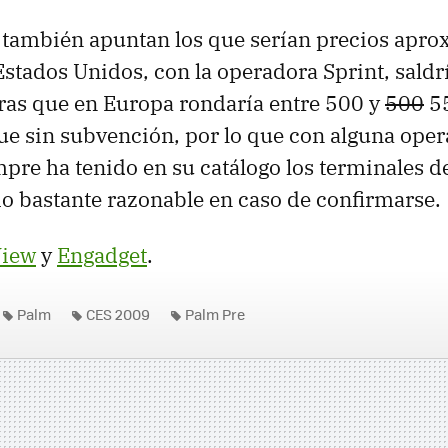
también apuntan los que serían precios apro
Estados Unidos, con la operadora Sprint, saldr
ras que en Europa rondaría entre 500 y
500
55
e sin subvención, por lo que con alguna ope
pre ha tenido en su catálogo los terminales d
cio bastante razonable en caso de confirmarse.
iew
y
Engadget
.
Palm
CES 2009
Palm Pre