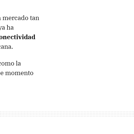
n mercado tan
ya ha
onectividad
cana.
como la
 de momento