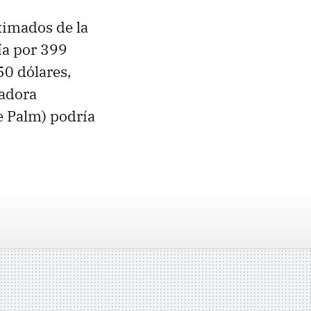
ximados de la
ía por 399
0 dólares,
radora
e Palm) podría