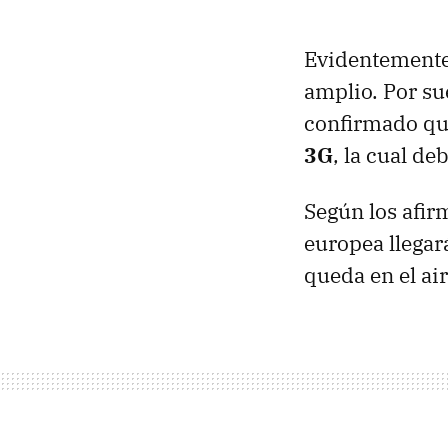
Evidentemente
amplio. Por su
confirmado qu
3G
, la cual d
Según los afir
europea llega
queda en el ai