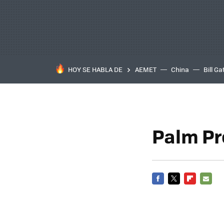
HOY SE HABLA DE
AEMET
China
Bill Ga
Palm Pre
FACEBOOK
TWITTER
FLIPBOARD
E-
MAIL