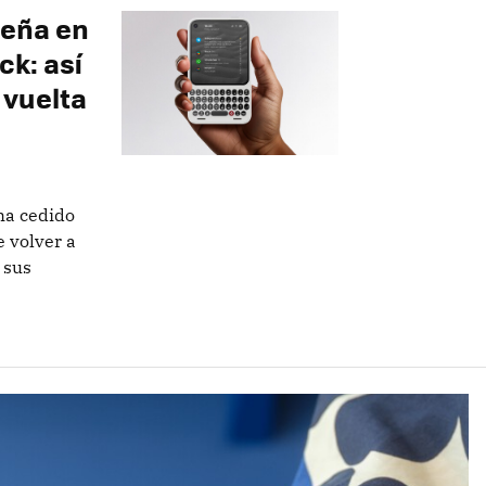
peña en
ck: así
 vuelta
ha cedido
 volver a
 sus