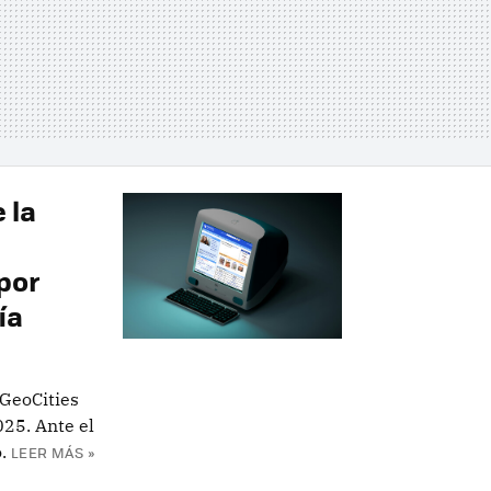
 la
por
ía
GeoCities
025. Ante el
.
LEER MÁS »