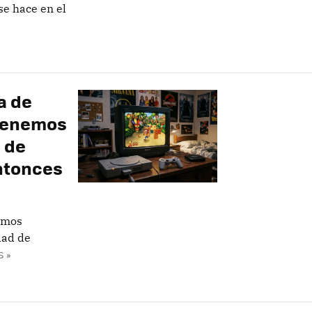
se hace en el
a de
 tenemos
 de
ntonces
amos
dad de
 »