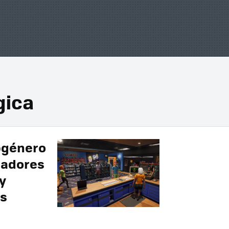
gica
bgénero
ladores
y
os