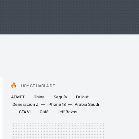
HOY SE HABLA DE
AEMET
China
Sequía
Fallout
Generación Z
iPhone 18
Arabia Saudí
GTA VI
Café
Jeff Bezos