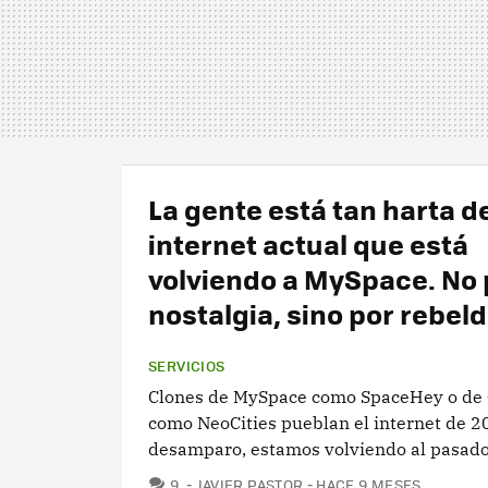
La gente está tan harta de
internet actual que está
volviendo a MySpace. No 
nostalgia, sino por rebeld
SERVICIOS
Clones de MySpace como SpaceHey o de 
como NeoCities pueblan el internet de 2
desamparo, estamos volviendo al pasado
COMENTARIOS
9
JAVIER PASTOR
HACE 9 MESES