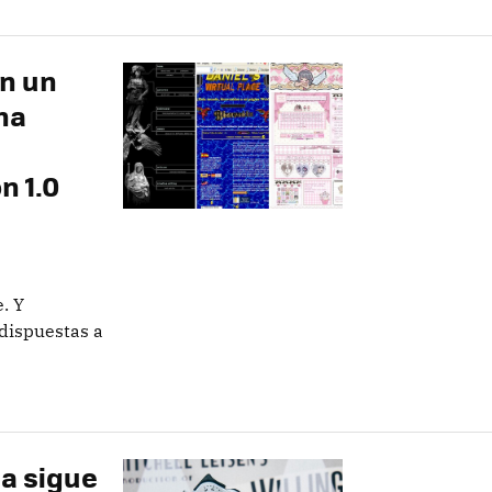
en un
ha
n 1.0
. Y
 dispuestas a
ia sigue