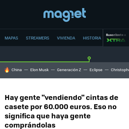
Suscríbete a
MAPAS
STREAMERS
VIVIENDA
HISTORIA
HOY SE HABLA DE
China
Elon Musk
Generación Z
Eclipse
Christoph
Hay gente "vendiendo" cintas de
casete por 60.000 euros. Eso no
significa que haya gente
comprándolas