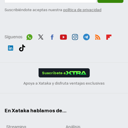
Suscribiéndote aceptas nuestra
política de privacidad
Síguenos
Wh
Twit
Fac
You
Inst
Tele
RSS
Flip
ats
ter
ebo
tub
agr
gra
boa
Link
Tikt
App
ok
e
am
m
rd
edI
ok
Suscríbete a
n
Apoya a Xataka y disfruta ventajas exclusivas
En Xataka hablamos de...
Streaming
Análisis