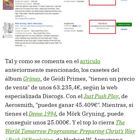
Tal y como se comenta en el
artículo
anteriormente mencionado, los casetes del
álbum
Grimes
, de Geidi Primes, "tienen un precio
de venta" de unos 63.235,4€, según la web
especializada Discogs. Con el
Just Push Play
, de
Aerosmith, "puedes ganar 45.409€". Mientras, si
tienes el
Demo 1994
,
de Mörk Gryning, puede
conseguir unos 25.000€. Y el top lo cierra
The
World Tomorrow Programme: Preparing Christ’s Way
/ Book Of Revelation
,
de Herbert W. Armstrong,