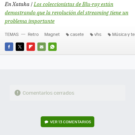
En Xataka |
Los coleccionistas de Blu-ray están
demostrando que la revolución del streaming tiene un
problema importante
TEMAS
Retro
Magnet
casete
vhs
Música y t
FACEBOOK
TWITTER
FLIPBOARD
E-
WHATSAPP
MAIL
Comentarios cerrados
VER
13 COMENTARIOS