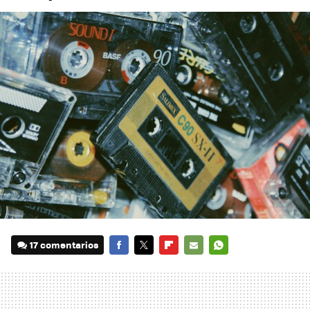
17 comentarios
FACEBOOK
TWITTER
FLIPBOARD
E-
WHATSAPP
MAIL