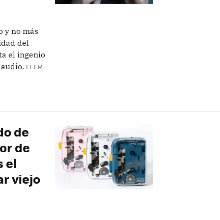
o y no más
idad del
a el ingenio
 audio.
LEER
do de
or de
 el
r viejo