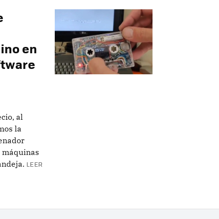
e
ino en
ftware
cio, al
mos la
denador
s máquinas
andeja.
LEER