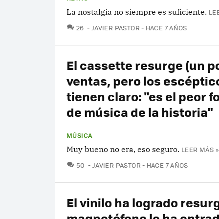
La nostalgia no siempre es suficiente.
LE
COMENTARIOS
26
JAVIER PASTOR
HACE 7 AÑOS
El cassette resurge (un p
ventas, pero los escéptic
tienen claro: "es el peor 
de música de la historia"
MÚSICA
Muy bueno no era, eso seguro.
LEER MÁS »
COMENTARIOS
50
JAVIER PASTOR
HACE 7 AÑOS
El vinilo ha logrado resurgi
magnetófono le ha entra