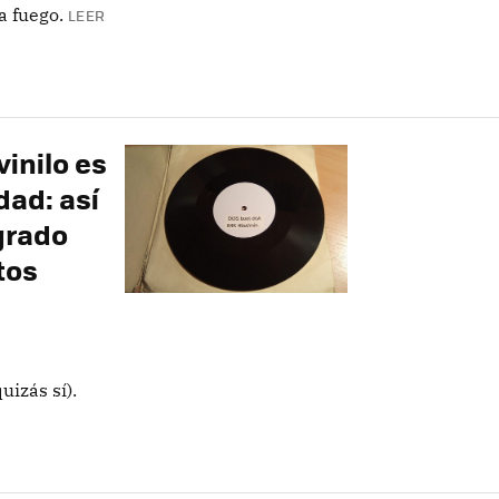
a fuego.
LEER
inilo es
dad: así
grado
tos
uizás sí).