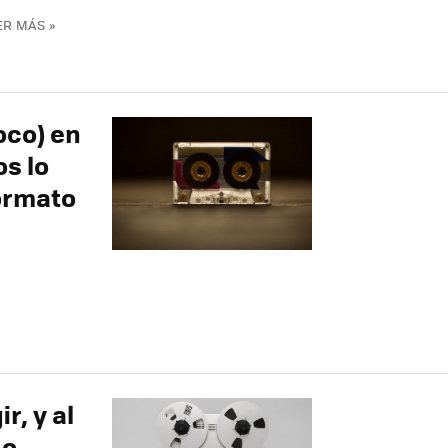
ER MÁS »
oco) en
os lo
formato
r, y al
do