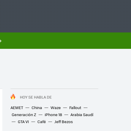
HOY SE HABLA DE
AEMET
China
Waze
Fallout
Generación Z
iPhone 18
Arabia Saudí
GTA VI
Café
Jeff Bezos