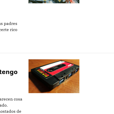
us padres
erte rico
 tengo
parecen cosa
sado.
ostados de