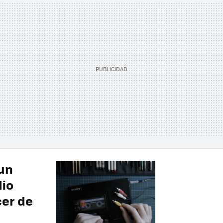
 un
dio
cer de