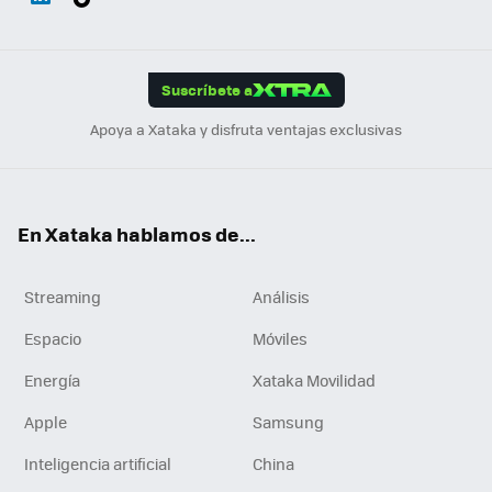
ats
ter
ebo
tub
agr
gra
boa
Link
Tikt
App
ok
e
am
m
rd
edI
ok
Suscríbete a
n
Apoya a Xataka y disfruta ventajas exclusivas
En Xataka hablamos de...
Streaming
Análisis
Espacio
Móviles
Energía
Xataka Movilidad
Apple
Samsung
Inteligencia artificial
China