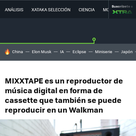
Suscríbete a
ANÁLISIS
XATAKA SELECCIÓN
CIENCIA
MOVILIDAD
HOY SE HABLA DE
China
Elon Musk
IA
Eclipse
Miniserie
Japón
MIXXTAPE es un reproductor de
música digital en forma de
cassette que también se puede
reproducir en un Walkman