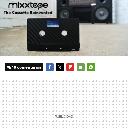
16 comentarios
FACEBOOK
TWITTER
FLIPBOARD
E-
WHATSAPP
MAIL