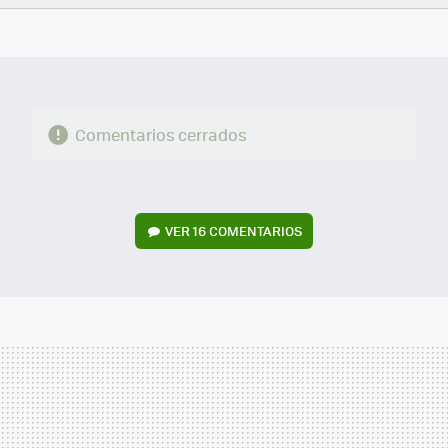
FACEBOOK
TWITTER
FLIPBOARD
E-
WHATSAPP
MAIL
Comentarios cerrados
VER
16 COMENTARIOS