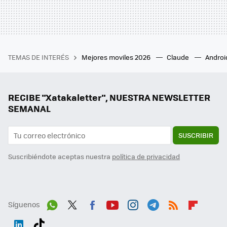
TEMAS DE INTERÉS
Mejores moviles 2026
Claude
Androi
RECIBE "Xatakaletter", NUESTRA NEWSLETTER
SEMANAL
SUSCRIBIR
Suscribiéndote aceptas nuestra
política de privacidad
Síguenos
Wh
Twit
Fac
You
Inst
Tele
RSS
Flip