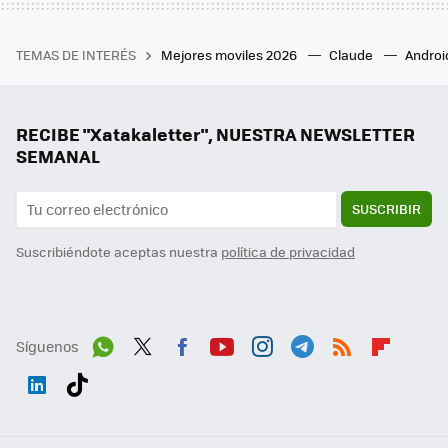
TEMAS DE INTERÉS
Mejores moviles 2026
Claude
Androi
RECIBE "Xatakaletter", NUESTRA NEWSLETTER
SEMANAL
SUSCRIBIR
Suscribiéndote aceptas nuestra
política de privacidad
Síguenos
Wh
Twit
Fac
You
Inst
Tele
RSS
Flip
ats
ter
ebo
tub
agr
gra
boa
Link
Tikt
App
ok
e
am
m
rd
edI
ok