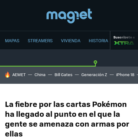
Suscríbete a
MAPAS
STREAMERS
VIVIENDA
HISTORIA
HOY SE HABLA DE
AEMET
China
Bill Gates
Generación Z
iPhone 18
La fiebre por las cartas Pokémon
ha llegado al punto en el que la
gente se amenaza con armas por
ellas