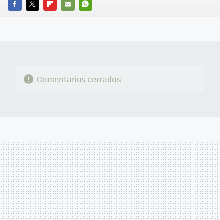
FACEBOOK
TWITTER
FLIPBOARD
E-
WHATSAPP
MAIL
Comentarios cerrados