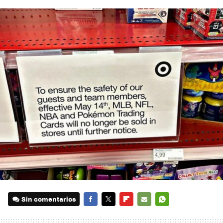
Sin comentarios
FACEBOOK
TWITTER
FLIPBOARD
E-
WHATSAPP