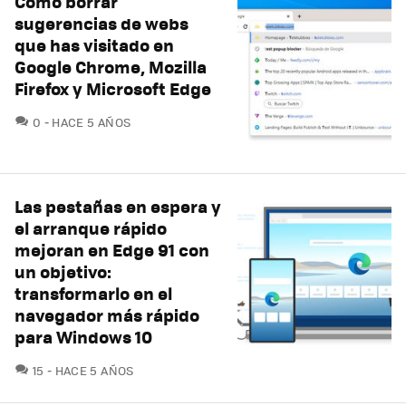
Cómo borrar
sugerencias de webs
que has visitado en
Google Chrome, Mozilla
Firefox y Microsoft Edge
COMENTARIOS
0
HACE 5 AÑOS
Las pestañas en espera y
el arranque rápido
mejoran en Edge 91 con
un objetivo:
transformarlo en el
navegador más rápido
para Windows 10
COMENTARIOS
15
HACE 5 AÑOS