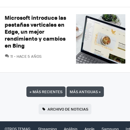
Microsoft introduce las
pestañas verticales en
Edge, un mejor
rendimiento y cambios
en Bing
COMENTARIOS
11
HACE 5 AÑOS
«
MÁS RECIENTES
MÁS ANTIGUAS
»
ARCHIVO DE NOTICIAS
OTROS TEMAS:
Streaming
Análisis
Apple
Samsung
In