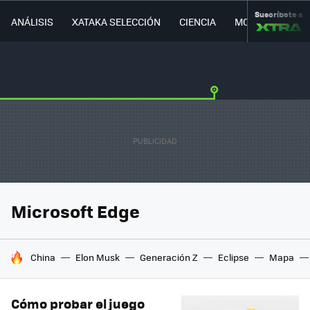
Suscríbete a
ANÁLISIS
XATAKA SELECCIÓN
CIENCIA
MOVILIDAD
Microsoft Edge
HOY SE HABLA DE
China
Elon Musk
Generación Z
Eclipse
Mapa
Cómo probar el juego