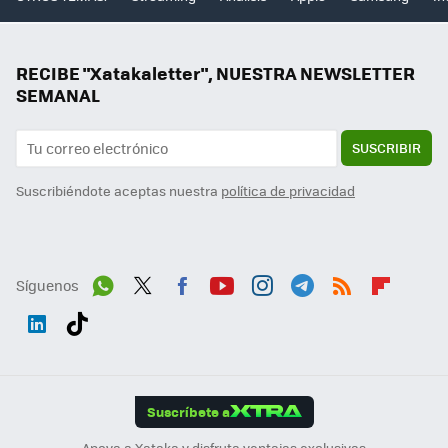
RECIBE "Xatakaletter", NUESTRA NEWSLETTER
SEMANAL
SUSCRIBIR
Suscribiéndote aceptas nuestra
política de privacidad
Síguenos
Wh
Twit
Fac
You
Inst
Tele
RSS
Flip
ats
ter
ebo
tub
agr
gra
boa
Link
Tikt
App
ok
e
am
m
rd
edI
ok
Suscríbete a
n
Apoya a Xataka y disfruta ventajas exclusivas