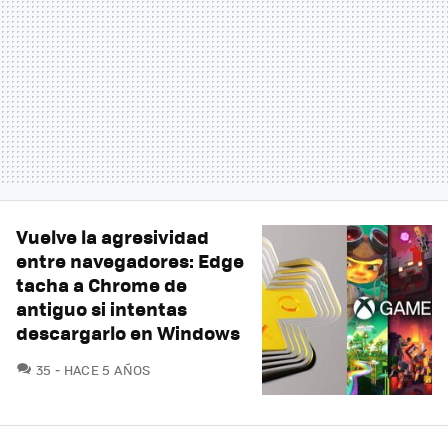
Vuelve la agresividad
entre navegadores: Edge
tacha a Chrome de
antiguo si intentas
descargarlo en Windows
COMENTARIOS
35
HACE 5 AÑOS