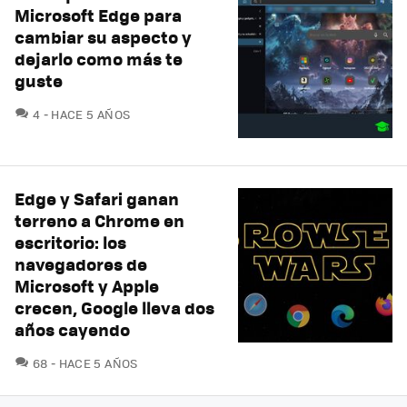
Microsoft Edge para
cambiar su aspecto y
dejarlo como más te
guste
COMENTARIOS
4
HACE 5 AÑOS
Edge y Safari ganan
terreno a Chrome en
escritorio: los
navegadores de
Microsoft y Apple
crecen, Google lleva dos
años cayendo
COMENTARIOS
68
HACE 5 AÑOS