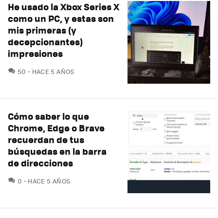
He usado la Xbox Series X
como un PC, y estas son
mis primeras (y
decepcionantes)
impresiones
COMENTARIOS
50
HACE 5 AÑOS
Cómo saber lo que
Chrome, Edge o Brave
recuerdan de tus
búsquedas en la barra
de direcciones
COMENTARIOS
0
HACE 5 AÑOS