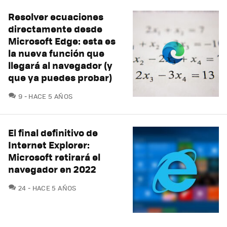
Resolver ecuaciones
directamente desde
Microsoft Edge: esta es
la nueva función que
llegará al navegador (y
que ya puedes probar)
COMENTARIOS
9
HACE 5 AÑOS
El final definitivo de
Internet Explorer:
Microsoft retirará el
navegador en 2022
COMENTARIOS
24
HACE 5 AÑOS