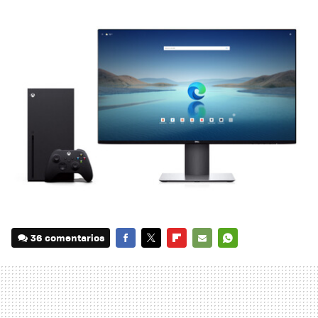
36 comentarios
FACEBOOK
TWITTER
FLIPBOARD
E-
WHATSAPP
MAIL