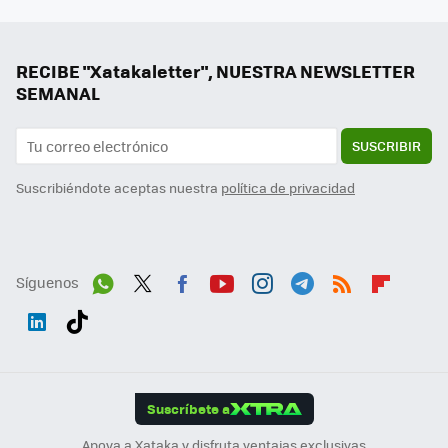
RECIBE "Xatakaletter", NUESTRA NEWSLETTER
SEMANAL
SUSCRIBIR
Suscribiéndote aceptas nuestra
política de privacidad
Síguenos
Wh
Twit
Fac
You
Inst
Tele
RSS
Flip
ats
ter
ebo
tub
agr
gra
boa
Link
Tikt
App
ok
e
am
m
rd
edI
ok
Suscríbete a
n
Apoya a Xataka y disfruta ventajas exclusivas