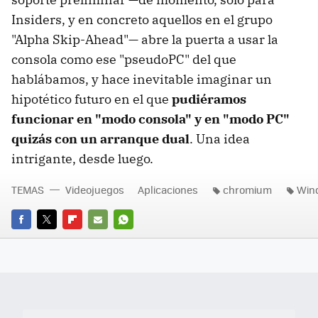
Insiders, y en concreto aquellos en el grupo
"Alpha Skip-Ahead"— abre la puerta a usar la
consola como ese "pseudoPC" del que
hablábamos, y hace inevitable imaginar un
hipotético futuro en el que
pudiéramos
funcionar en "modo consola" y en "modo PC"
quizás con un arranque dual
. Una idea
intrigante, desde luego.
TEMAS
Videojuegos
Aplicaciones
chromium
Win
FACEBOOK
TWITTER
FLIPBOARD
E-
WHATSAPP
MAIL