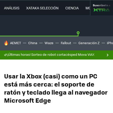
Suscríbete a
ANÁLISIS
XATAKA SELECCIÓN
CIENCIA
MOVILIDAD
HOY SE HABLA DE
AEMET
China
Waze
Fallout
Generación Z
iPh
🌿¡Últimas horas! Sorteo de robot cortacésped Mova ViAX
Usar la Xbox (casi) como un PC
está más cerca: el soporte de
ratón y teclado llega al navegador
Microsoft Edge