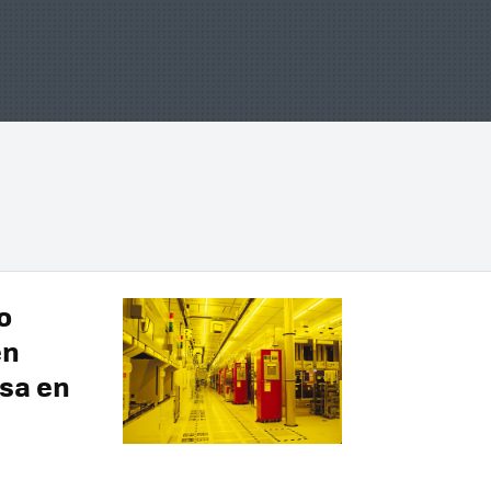
o
én
sa en
M