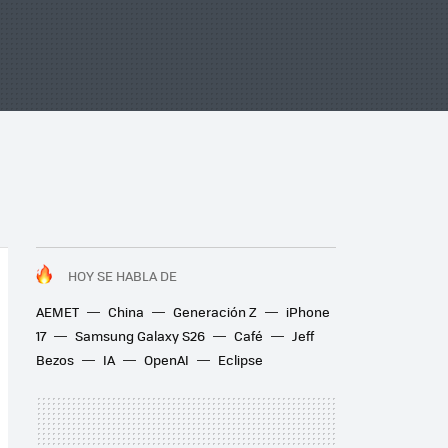
HOY SE HABLA DE
AEMET
China
Generación Z
iPhone
17
Samsung Galaxy S26
Café
Jeff
Bezos
IA
OpenAI
Eclipse