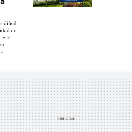
ia
 difícil
cidad de
 está
ra
 »