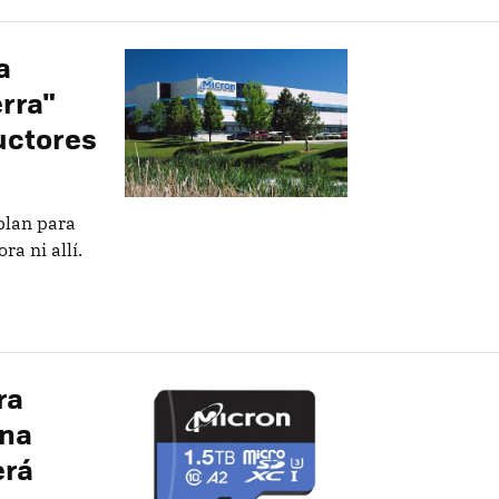
a
erra"
uctores
plan para
a ni allí.
ra
una
erá