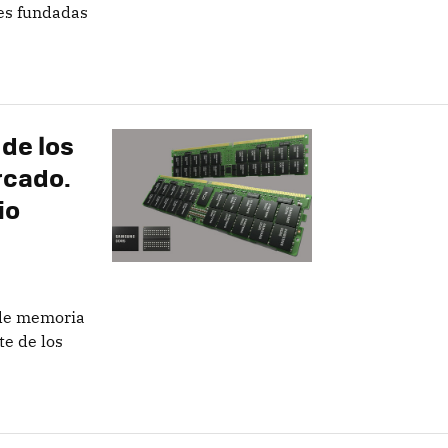
es fundadas
de los
rcado.
io
 de memoria
e de los