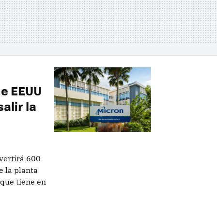
de EEUU
alir la
vertirá 600
e la planta
que tiene en