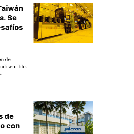
 Taiwán
s. Se
esafíos
ón de
ndiscutible.
»
s de
do con