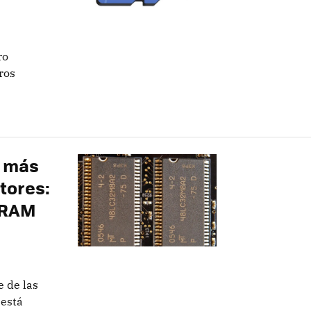
ro
ros
e más
tores:
DRAM
e de las
 está