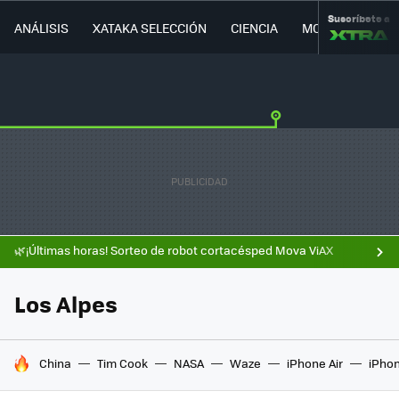
Suscríbete a
ANÁLISIS
XATAKA SELECCIÓN
CIENCIA
MOVILIDAD
🌿¡Últimas horas! Sorteo de robot cortacésped Mova ViAX
Los Alpes
HOY SE HABLA DE
China
Tim Cook
NASA
Waze
iPhone Air
iPhon