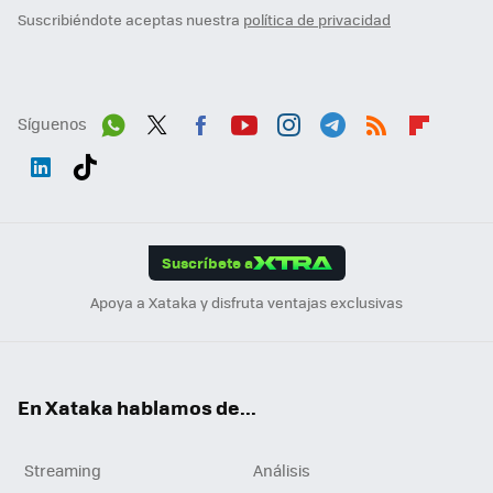
Suscribiéndote aceptas nuestra
política de privacidad
Síguenos
Wh
Twit
Fac
You
Inst
Tele
RSS
Flip
ats
ter
ebo
tub
agr
gra
boa
Link
Tikt
App
ok
e
am
m
rd
edI
ok
Suscríbete a
n
Apoya a Xataka y disfruta ventajas exclusivas
En Xataka hablamos de...
Streaming
Análisis