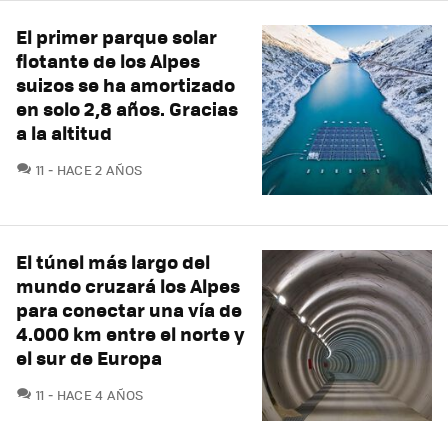
El primer parque solar
flotante de los Alpes
suizos se ha amortizado
en solo 2,8 años. Gracias
a la altitud
COMENTARIOS
11
HACE 2 AÑOS
El túnel más largo del
mundo cruzará los Alpes
para conectar una vía de
4.000 km entre el norte y
el sur de Europa
COMENTARIOS
11
HACE 4 AÑOS