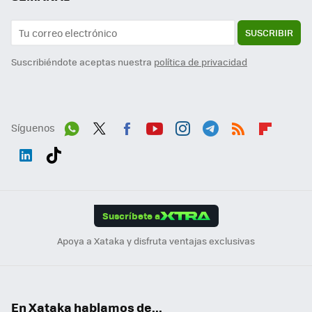
SUSCRIBIR
Suscribiéndote aceptas nuestra
política de privacidad
Síguenos
Wh
Twit
Fac
You
Inst
Tele
RSS
Flip
ats
ter
ebo
tub
agr
gra
boa
Link
Tikt
App
ok
e
am
m
rd
edI
ok
Suscríbete a
n
Apoya a Xataka y disfruta ventajas exclusivas
En Xataka hablamos de...