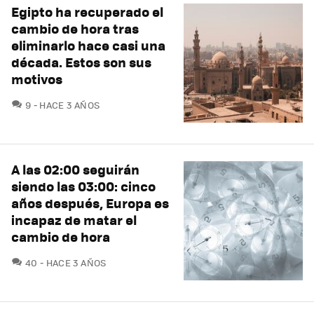
Egipto ha recuperado el
cambio de hora tras
eliminarlo hace casi una
década. Estos son sus
motivos
COMENTARIOS
9
HACE 3 AÑOS
A las 02:00 seguirán
siendo las 03:00: cinco
años después, Europa es
incapaz de matar el
cambio de hora
COMENTARIOS
40
HACE 3 AÑOS