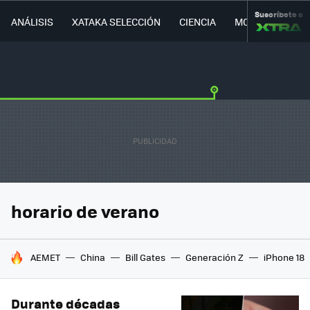
Suscríbete a
ANÁLISIS
XATAKA SELECCIÓN
CIENCIA
MOVILIDAD
horario de verano
HOY SE HABLA DE
AEMET
China
Bill Gates
Generación Z
iPhone 18
Durante décadas