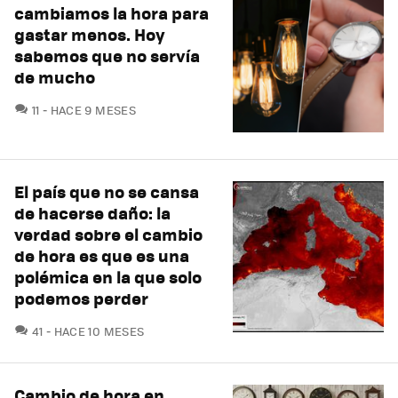
cambiamos la hora para
gastar menos. Hoy
sabemos que no servía
de mucho
COMENTARIOS
11
HACE 9 MESES
El país que no se cansa
de hacerse daño: la
verdad sobre el cambio
de hora es que es una
polémica en la que solo
podemos perder
COMENTARIOS
41
HACE 10 MESES
Cambio de hora en