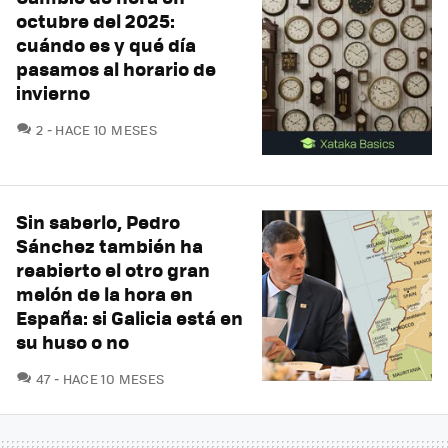
octubre del 2025:
cuándo es y qué día
pasamos al horario de
invierno
COMENTARIOS
2
HACE 10 MESES
Sin saberlo, Pedro
Sánchez también ha
reabierto el otro gran
melón de la hora en
España: si Galicia está en
su huso o no
COMENTARIOS
47
HACE 10 MESES