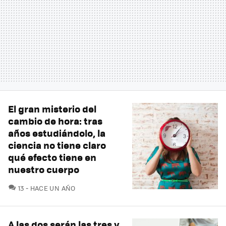
El gran misterio del
cambio de hora: tras
años estudiándolo, la
ciencia no tiene claro
qué efecto tiene en
nuestro cuerpo
COMENTARIOS
13
HACE UN AÑO
A las dos serán las tres y