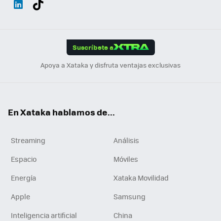
ats
ter
ebo
tub
agr
gra
boa
Link
Tikt
App
ok
e
am
m
rd
edI
ok
Suscríbete a
n
Apoya a Xataka y disfruta ventajas exclusivas
En Xataka hablamos de...
Streaming
Análisis
Espacio
Móviles
Energía
Xataka Movilidad
Apple
Samsung
Inteligencia artificial
China