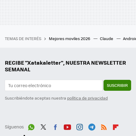
TEMAS DE INTERÉS
Mejores moviles 2026
Claude
Androi
RECIBE "Xatakaletter", NUESTRA NEWSLETTER
SEMANAL
SUSCRIBIR
Suscribiéndote aceptas nuestra
política de privacidad
Síguenos
Wh
Twit
Fac
You
Inst
Tele
RSS
Flip