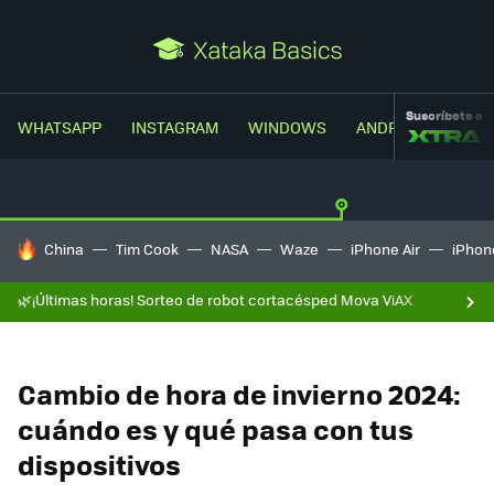
Suscríbete a
WHATSAPP
INSTAGRAM
WINDOWS
ANDROID
TRUC
HOY SE HABLA DE
China
Tim Cook
NASA
Waze
iPhone Air
iPhone
🌿¡Últimas horas! Sorteo de robot cortacésped Mova ViAX
Cambio de hora de invierno 2024:
cuándo es y qué pasa con tus
dispositivos