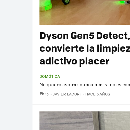
Dyson Gen5 Detect, 
convierte la limpie
adictivo placer
DOMÓTICA
No quiero aspirar nunca más si no es con
COMENTARIOS
13
JAVIER LACORT
HACE 3 AÑOS