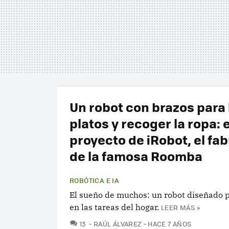
Un robot con brazos para 
platos y recoger la ropa: 
proyecto de iRobot, el fa
de la famosa Roomba
ROBÓTICA E IA
El sueño de muchos: un robot diseñado 
en las tareas del hogar.
LEER MÁS »
COMENTARIOS
13
RAÚL ÁLVAREZ
HACE 7 AÑOS