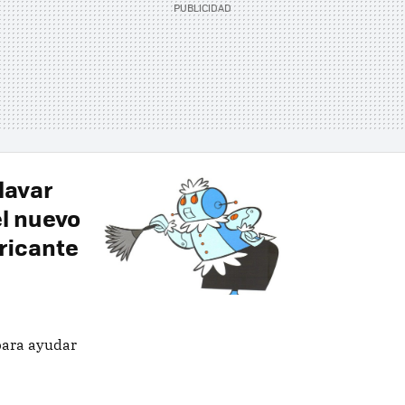
lavar
el nuevo
bricante
para ayudar