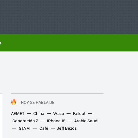
HOY SE HABLA DE
AEMET
China
Waze
Fallout
Generación Z
iPhone 18
Arabia Saudí
GTA VI
Café
Jeff Bezos