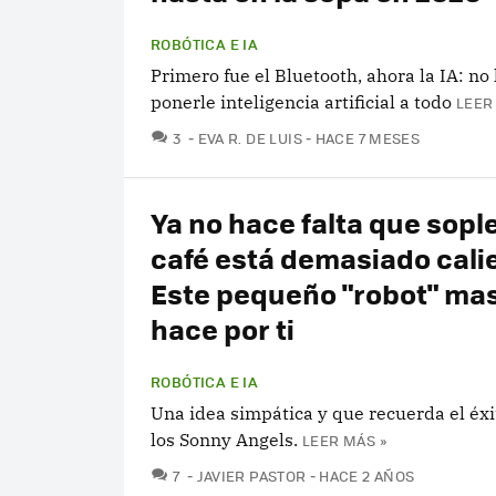
ROBÓTICA E IA
Primero fue el Bluetooth, ahora la IA: no 
ponerle inteligencia artificial a todo
LEER
COMENTARIOS
3
EVA R. DE LUIS
HACE 7 MESES
Ya no hace falta que sople
café está demasiado cali
Este pequeño "robot" mas
hace por ti
ROBÓTICA E IA
Una idea simpática y que recuerda el éxit
los Sonny Angels.
LEER MÁS »
COMENTARIOS
7
JAVIER PASTOR
HACE 2 AÑOS