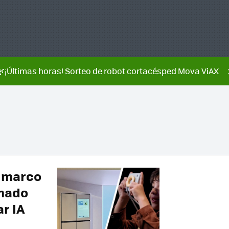
🌿¡Últimas horas! Sorteo de robot cortacésped Mova ViAX
n marco
rmado
r IA