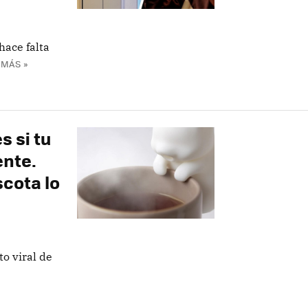
hace falta
 MÁS »
s si tu
ente.
cota lo
o viral de