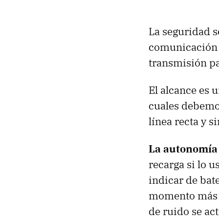
La seguridad s
comunicación e
transmisión p
El alcance es 
cuales debemos
línea recta y s
La autonomía 
recarga si lo 
indicar de bate
momento más i
de ruido se act