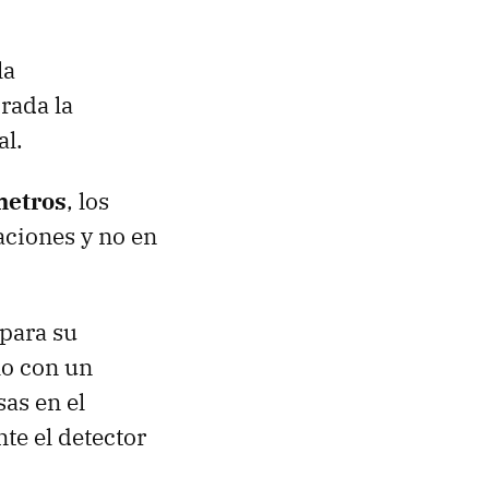
la
rada la
al.
metros
, los
aciones y no en
 para su
lo con un
sas en el
e el detector