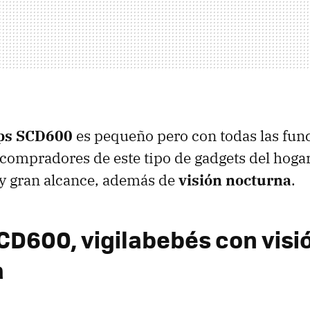
ips SCD600
es pequeño pero con todas las fun
ompradores de este tipo de gadgets del hogar
 y gran alcance, además de
visión nocturna
.
SCD600, vigilabebés con visi
a