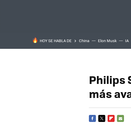
HOY SE HABLA DE
China
Elon Musk
IA
Philips
más av
FACEBOOK
TWITTER
FLIPBOARD
E-