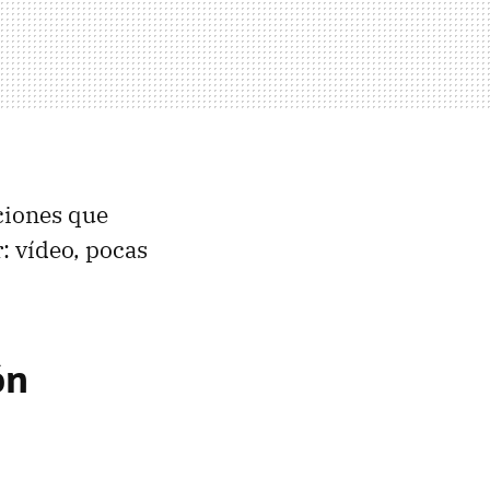
ciones que
: vídeo, pocas
ón