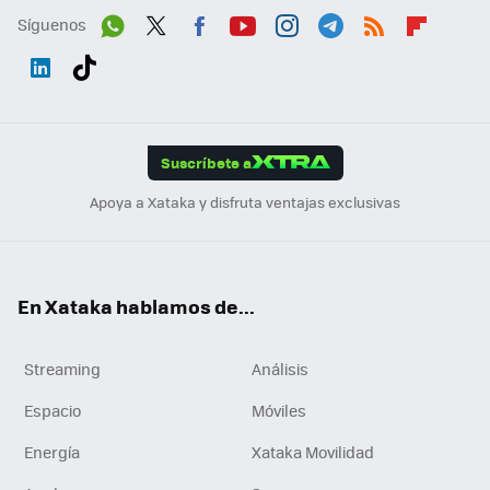
Síguenos
Wh
Twit
Fac
You
Inst
Tele
RSS
Flip
ats
ter
ebo
tub
agr
gra
boa
Link
Tikt
App
ok
e
am
m
rd
edI
ok
Suscríbete a
n
Apoya a Xataka y disfruta ventajas exclusivas
En Xataka hablamos de...
Streaming
Análisis
Espacio
Móviles
Energía
Xataka Movilidad