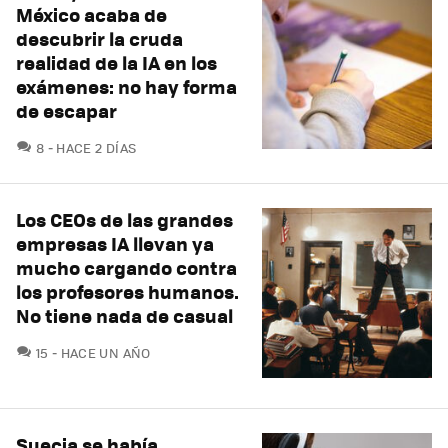
México acaba de
descubrir la cruda
realidad de la IA en los
exámenes: no hay forma
de escapar
COMENTARIOS
8
HACE 2 DÍAS
Los CEOs de las grandes
empresas IA llevan ya
mucho cargando contra
los profesores humanos.
No tiene nada de casual
COMENTARIOS
15
HACE UN AÑO
Suecia se había