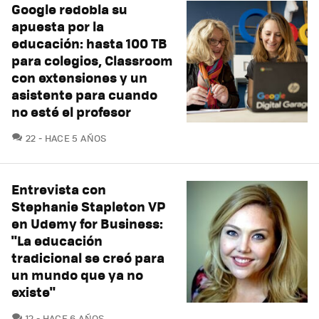
Google redobla su
apuesta por la
educación: hasta 100 TB
para colegios, Classroom
con extensiones y un
asistente para cuando
no esté el profesor
COMENTARIOS
22
HACE 5 AÑOS
Entrevista con
Stephanie Stapleton VP
en Udemy for Business:
"La educación
tradicional se creó para
un mundo que ya no
existe"
COMENTARIOS
12
HACE 6 AÑOS