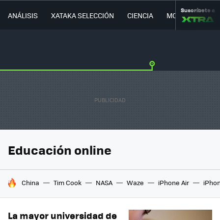
Suscríbete a
ANÁLISIS
XATAKA SELECCIÓN
CIENCIA
MOVILIDAD
Educación online
HOY SE HABLA DE
China
Tim Cook
NASA
Waze
iPhone Air
iPhon
La mayor universidad de