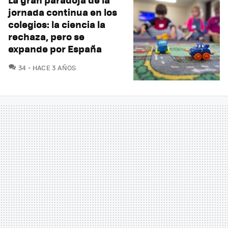
jornada continua en los
colegios: la ciencia la
rechaza, pero se
expande por España
COMENTARIOS
34
HACE 3 AÑOS