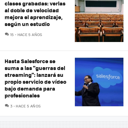
clases grabadas: verlas
al doble de velocidad
mejora el aprendizaje,
según un estudio
COMENTARIOS
15
HACE 5 AÑOS
Hasta Salesforce se
suma a las "guerras del
streaming": lanzará su
propio servicio de vídeo
bajo demanda para
profesionales
COMENTARIOS
3
HACE 5 AÑOS