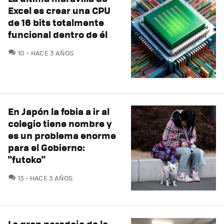
Excel es crear una CPU
de 16 bits totalmente
funcional dentro de él
COMENTARIOS
10
HACE 3 AÑOS
En Japón la fobia a ir al
colegio tiene nombre y
es un problema enorme
para el Gobierno:
"futoko"
COMENTARIOS
13
HACE 3 AÑOS
La gran paradoja de la