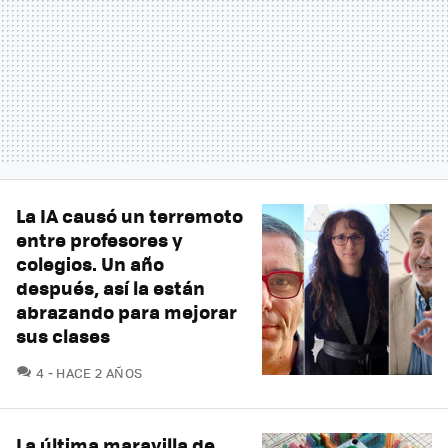
La IA causó un terremoto
entre profesores y
colegios. Un año
después, así la están
abrazando para mejorar
sus clases
COMENTARIOS
4
HACE 2 AÑOS
La última maravilla de