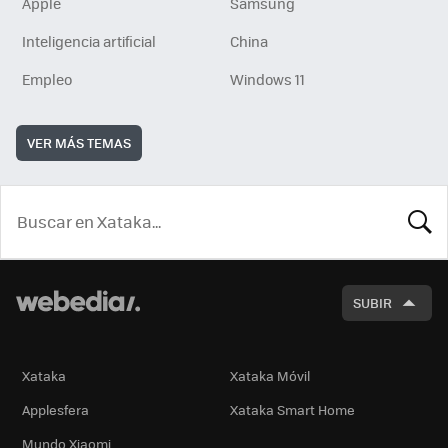
Apple
Samsung
Inteligencia artificial
China
Empleo
Windows 11
VER MÁS TEMAS
BUSCA
SUBIR
Xataka
Xataka Móvil
Applesfera
Xataka Smart Home
Mundo Xiaomi