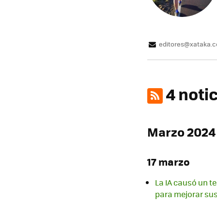
editores@xataka.
4 noti
Marzo 2024
17 marzo
La IA causó un t
para mejorar sus