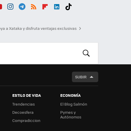
ou
Inst
Tele
RSS
Flip
Link
Tikt
b
agr
gra
boa
edI
ok
ya a Xataka y disfruta ventajas exclusivas
am
m
rd
n
BUSCAR
SUBIR
ESTILO DE VIDA
ECONOMÍA
Trendencias
El Blog Salmón
Decoesfera
Pymes y
Autónomos
Compradiccion