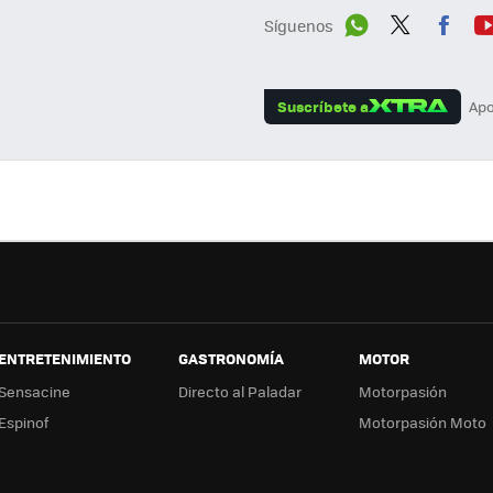
Síguenos
Wh
Twit
Fac
Y
ats
ter
ebo
tu
Suscríbete a
Apo
App
ok
e
ENTRETENIMIENTO
GASTRONOMÍA
MOTOR
Sensacine
Directo al Paladar
Motorpasión
Espinof
Motorpasión Moto