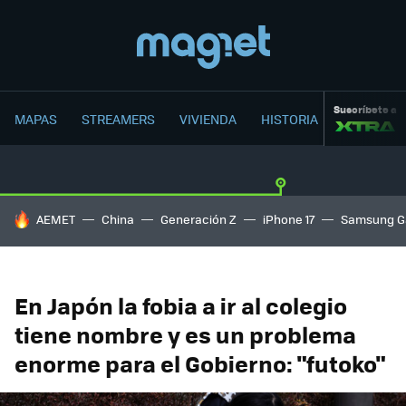
Suscríbete a
MAPAS
STREAMERS
VIVIENDA
HISTORIA
HOY SE HABLA DE
AEMET
China
Generación Z
iPhone 17
Samsung G
En Japón la fobia a ir al colegio
tiene nombre y es un problema
enorme para el Gobierno: "futoko"