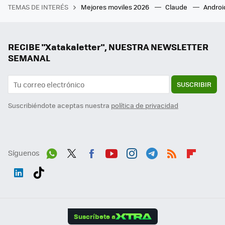
TEMAS DE INTERÉS
Mejores moviles 2026
Claude
Androi
RECIBE "Xatakaletter", NUESTRA NEWSLETTER
SEMANAL
SUSCRIBIR
Suscribiéndote aceptas nuestra
política de privacidad
Síguenos
Wh
Twit
Fac
You
Inst
Tele
RSS
Flip
ats
ter
ebo
tub
agr
gra
boa
Link
Tikt
App
ok
e
am
m
rd
edI
ok
Suscríbete a
n