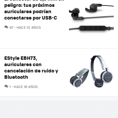
peligro: tus próximos
auriculares podrían
conectarse por USB-C
COMENTARIOS
97
HACE 10 AÑOS
EStyle EBH73,
auriculares con
cancelación de ruido y
Bluetooth
COMENTARIOS
1
HACE 18 AÑOS