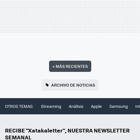
«
MÁS RECIENTES
ARCHIVO DE NOTICIAS
OTROS TEMAS:
Streaming
Análisis
Apple
Samsung
In
RECIBE "Xatakaletter", NUESTRA NEWSLETTER
SEMANAL