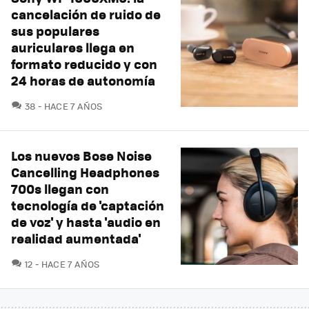
cancelación de ruido de
sus populares
auriculares llega en
formato reducido y con
24 horas de autonomía
COMENTARIOS
38
HACE 7 AÑOS
Los nuevos Bose Noise
Cancelling Headphones
700s llegan con
tecnología de 'captación
de voz' y hasta 'audio en
realidad aumentada'
COMENTARIOS
12
HACE 7 AÑOS