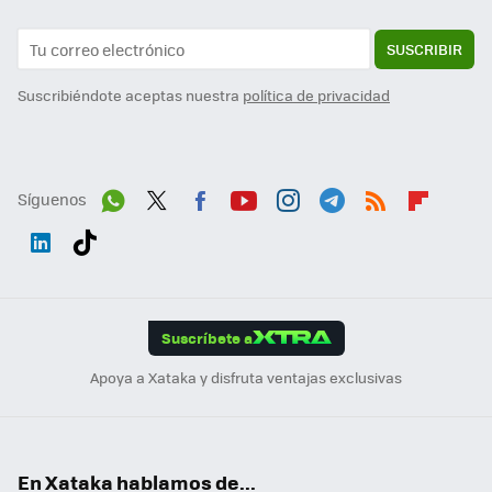
SUSCRIBIR
Suscribiéndote aceptas nuestra
política de privacidad
Síguenos
Wh
Twit
Fac
You
Inst
Tele
RSS
Flip
ats
ter
ebo
tub
agr
gra
boa
Link
Tikt
App
ok
e
am
m
rd
edI
ok
Suscríbete a
n
Apoya a Xataka y disfruta ventajas exclusivas
En Xataka hablamos de...