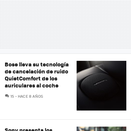
Bose lleva su tecnología
de cancelación de ruido
QuietComfort de los
auriculares al coche
COMENTARIOS
15
HACE 8 AÑOS
Sony presenta los