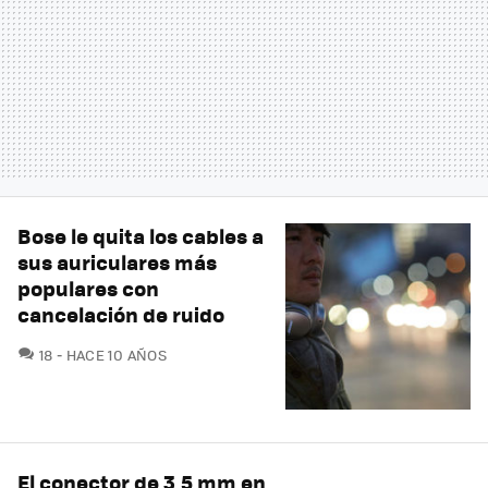
Bose le quita los cables a
sus auriculares más
populares con
cancelación de ruido
COMENTARIOS
18
HACE 10 AÑOS
El conector de 3,5 mm en