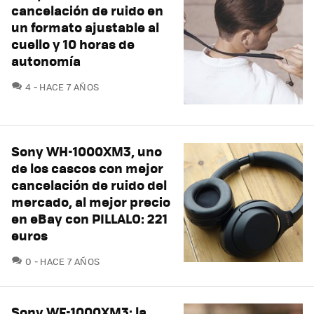
cancelación de ruido en
un formato ajustable al
cuello y 10 horas de
autonomía
COMENTARIOS
4
HACE 7 AÑOS
Sony WH-1000XM3, uno
de los cascos con mejor
cancelación de ruido del
mercado, al mejor precio
en eBay con PILLALO: 221
euros
COMENTARIOS
0
HACE 7 AÑOS
Sony WF-1000XM3: la