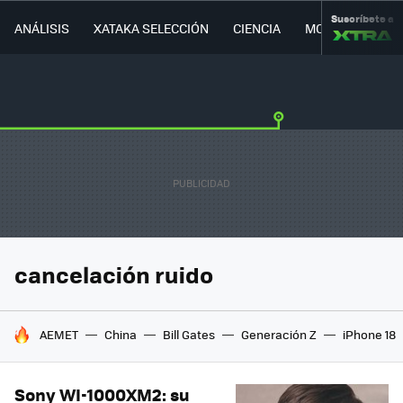
Suscríbete a
ANÁLISIS
XATAKA SELECCIÓN
CIENCIA
MOVILIDAD
cancelación ruido
HOY SE HABLA DE
AEMET
China
Bill Gates
Generación Z
iPhone 18
Sony WI-1000XM2: su