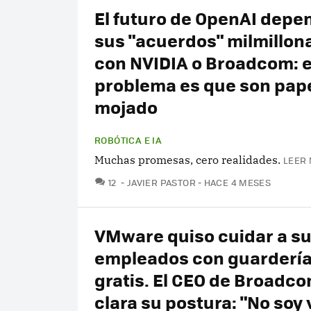
El futuro de OpenAI depe
sus "acuerdos" milmillon
con NVIDIA o Broadcom: e
problema es que son pap
mojado
ROBÓTICA E IA
Muchas promesas, cero realidades.
LEER 
COMENTARIOS
12
JAVIER PASTOR
HACE 4 MESES
VMware quiso cuidar a s
empleados con guardería
gratis. El CEO de Broadco
clara su postura: "No soy