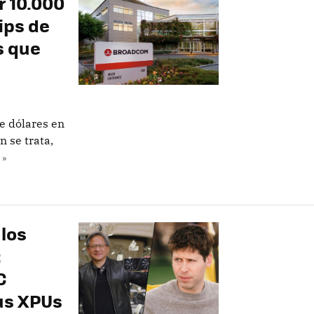
r 10.000
ips de
s que
e dólares en
 se trata,
 »
 los
:
C
sus XPUs