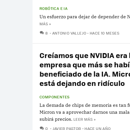
ROBÓTICA E IA
Un esfuerzo para dejar de depender de 
MÁS »
COMENTARIOS
8
ANTONIO VALLEJO
HACE 10 MESES
Creíamos que NVIDIA era 
empresa que más se hab
beneficiado de la IA. Micr
está dejando en ridículo
COMPONENTES
La demada de chips de memoria es tan f
Micron va a aprovechar darnos una mala 
subirá precios.
LEER MÁS »
COMENTARIOS
0
JAVIER PASTOR
HACE UN AÑO