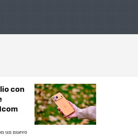
lio con
e
adcom
con un nuevo