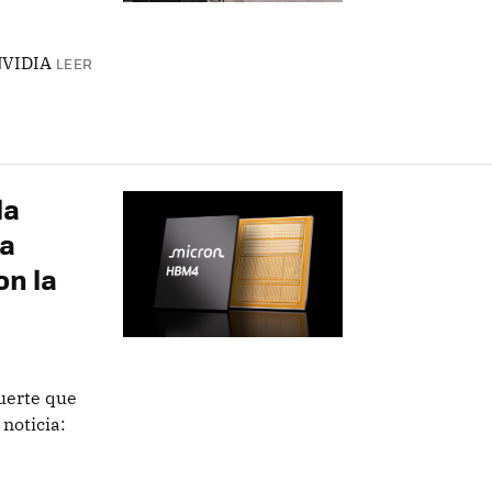
NVIDIA
LEER
la
ía
on la
uerte que
noticia: