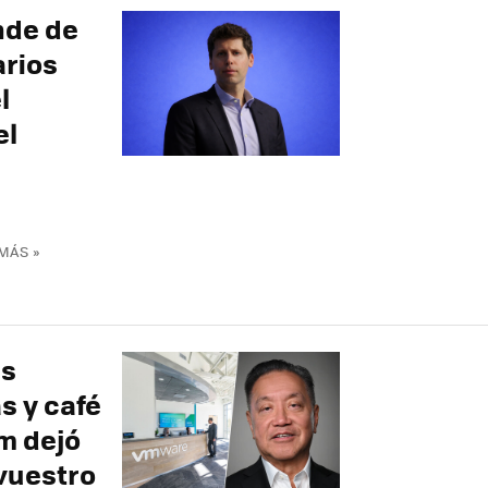
nde de
arios
l
el
MÁS »
us
s y café
m dejó
 vuestro