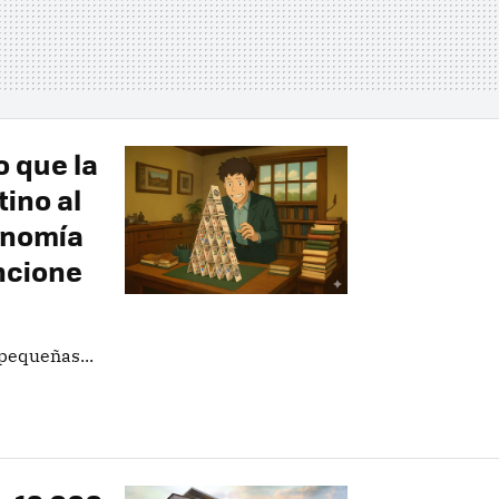
 que la
tino al
conomía
ncione
pequeñas...