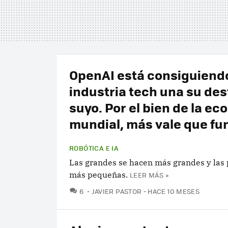
OpenAI está consiguiendo
industria tech una su des
suyo. Por el bien de la e
mundial, más vale que fu
ROBÓTICA E IA
Las grandes se hacen más grandes y las 
más pequeñas.
LEER MÁS »
COMENTARIOS
6
JAVIER PASTOR
HACE 10 MESES