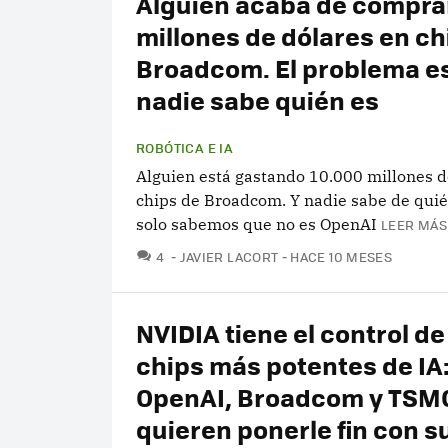
Alguien acaba de compra
millones de dólares en ch
Broadcom. El problema e
nadie sabe quién es
ROBÓTICA E IA
Alguien está gastando 10.000 millones d
chips de Broadcom. Y nadie sabe de quién
solo sabemos que no es OpenAI
LEER MÁS
COMENTARIOS
4
JAVIER LACORT
HACE 10 MESES
NVIDIA tiene el control de
chips más potentes de IA
OpenAI, Broadcom y TSM
quieren ponerle fin con 