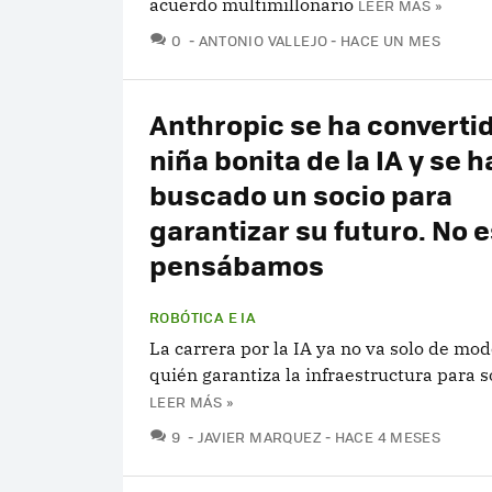
acuerdo multimillonario
LEER MÁS »
COMENTARIOS
0
ANTONIO VALLEJO
HACE UN MES
Anthropic se ha convertid
niña bonita de la IA y se h
buscado un socio para
garantizar su futuro. No e
pensábamos
ROBÓTICA E IA
La carrera por la IA ya no va solo de mod
quién garantiza la infraestructura para s
LEER MÁS »
COMENTARIOS
9
JAVIER MARQUEZ
HACE 4 MESES