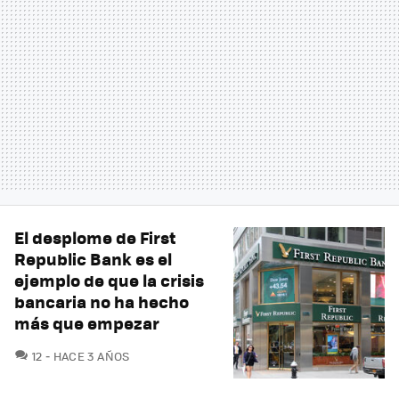
El desplome de First
Republic Bank es el
ejemplo de que la crisis
bancaria no ha hecho
más que empezar
COMENTARIOS
12
HACE 3 AÑOS