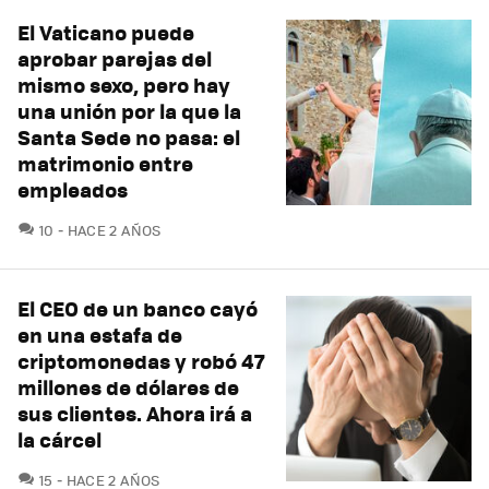
El Vaticano puede
aprobar parejas del
mismo sexo, pero hay
una unión por la que la
Santa Sede no pasa: el
matrimonio entre
empleados
COMENTARIOS
10
HACE 2 AÑOS
El CEO de un banco cayó
en una estafa de
criptomonedas y robó 47
millones de dólares de
sus clientes. Ahora irá a
la cárcel
COMENTARIOS
15
HACE 2 AÑOS