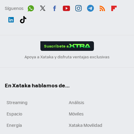
Síguenos
Wh
Twit
Fac
You
Inst
Tele
RSS
Flip
ats
ter
ebo
tub
agr
gra
boa
Link
Tikt
App
ok
e
am
m
rd
edI
ok
Suscríbete a
n
Apoya a Xataka y disfruta ventajas exclusivas
En Xataka hablamos de...
Streaming
Análisis
Espacio
Móviles
Energía
Xataka Movilidad