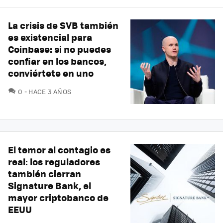
La crisis de SVB también
es existencial para
Coinbase: si no puedes
confiar en los bancos,
conviértete en uno
COMENTARIOS
0
HACE 3 AÑOS
El temor al contagio es
real: los reguladores
también cierran
Signature Bank, el
mayor criptobanco de
EEUU