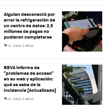
Alguien desconectó por
error la refrigeración de
un centro de datos: 2,5
millones de pagos no
pudieron completarse
COMENTARIOS
8
HACE 3 AÑOS
BBVA informa de
"problemas de acceso"
en su web y aplicación:
qué se sabe de la
incidencia [Actualizado]
COMENTARIOS
8
HACE 3 AÑOS