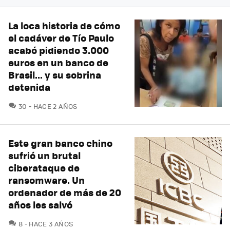
La loca historia de cómo
el cadáver de Tío Paulo
acabó pidiendo 3.000
euros en un banco de
Brasil... y su sobrina
detenida
COMENTARIOS
30
HACE 2 AÑOS
Este gran banco chino
sufrió un brutal
ciberataque de
ransomware. Un
ordenador de más de 20
años les salvó
COMENTARIOS
8
HACE 3 AÑOS