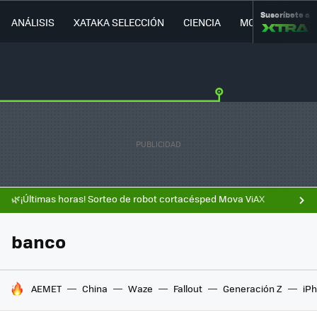
Suscríbete a
ANÁLISIS
XATAKA SELECCIÓN
CIENCIA
MOVILIDAD
🌿¡Últimas horas! Sorteo de robot cortacésped Mova ViAX
banco
HOY SE HABLA DE
AEMET
China
Waze
Fallout
Generación Z
iPh