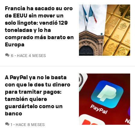
Francia ha sacado su oro
de EEUU sin mover un
solo lingote: vendió 129
toneladas y lo ha
comprado más barato en
Europa
COMENTARIOS
6
HACE 4 MESES
A PayPal ya no le basta
con que le des tu dinero
para tramitar pagos:
también quiere
guardártelo como un
banco
COMENTARIOS
1
HACE 8 MESES