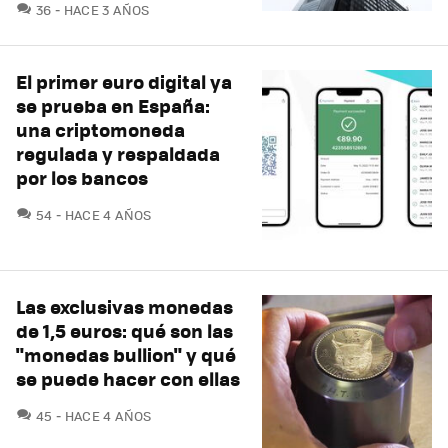
COMENTARIOS
36
HACE 3 AÑOS
El primer euro digital ya
se prueba en España:
una criptomoneda
regulada y respaldada
por los bancos
COMENTARIOS
54
HACE 4 AÑOS
Las exclusivas monedas
de 1,5 euros: qué son las
"monedas bullion" y qué
se puede hacer con ellas
COMENTARIOS
45
HACE 4 AÑOS