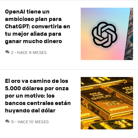
OpenAI tiene un
ambicioso plan para
ChatGPT: convertirla en
tu mejor aliada para
ganar mucho dinero
COMENTARIOS
2
HACE 9 MESES
El oro va camino de los
5.000 dólares por onza
por un motivo: los
bancos centrales están
huyendo del dólar
COMENTARIOS
11
HACE 10 MESES