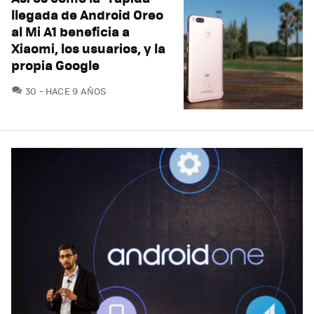
llegada de Android Oreo
al Mi A1 beneficia a
Xiaomi, los usuarios, y la
propia Google
COMENTARIOS
30
HACE 9 AÑOS