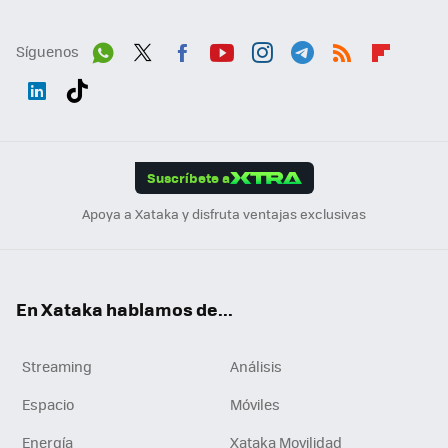
Síguenos
Wh
Twit
Fac
You
Inst
Tele
RSS
Flip
ats
ter
ebo
tub
agr
gra
boa
Link
Tikt
App
ok
e
am
m
rd
edI
ok
Suscríbete a
n
Apoya a Xataka y disfruta ventajas exclusivas
En Xataka hablamos de...
Streaming
Análisis
Espacio
Móviles
Energía
Xataka Movilidad