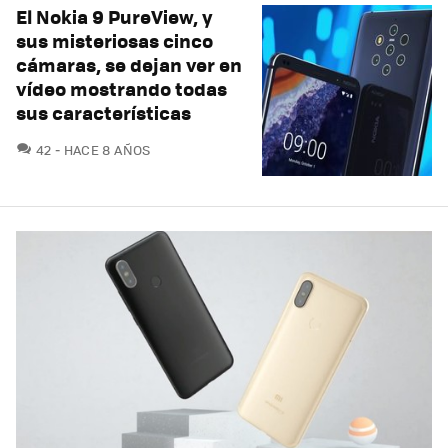
El Nokia 9 PureView, y
sus misteriosas cinco
cámaras, se dejan ver en
vídeo mostrando todas
sus características
COMENTARIOS
42
HACE 8 AÑOS