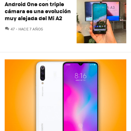
Android One con triple
cámara es una evolución
muy alejada del Mi A2
COMENTARIOS
47
HACE 7 AÑOS