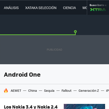
Suscríbete a
ANÁLISIS
XATAKA SELECCIÓN
CIENCIA
MOVILIDAD
Android One
HOY SE HABLA DE
AEMET
China
Sequía
Fallout
Generación Z
i
Los Nokia 3.4 y Nokia 2.4