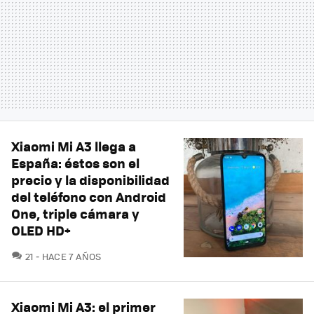
Xiaomi Mi A3 llega a
España: éstos son el
precio y la disponibilidad
del teléfono con Android
One, triple cámara y
OLED HD+
COMENTARIOS
21
HACE 7 AÑOS
Xiaomi Mi A3: el primer