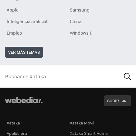
Apple
Samsung
Inteligencia artificial
China
Empleo
Windows 11
VER MÁS TEMAS
BUSCA
SUBIR
Xataka
Xataka Móvil
Applesfera
Xataka Smart Home