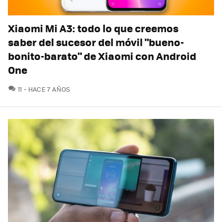
Xiaomi Mi A3: todo lo que creemos
saber del sucesor del móvil "bueno-
bonito-barato" de Xiaomi con Android
One
COMENTARIOS
11
HACE 7 AÑOS