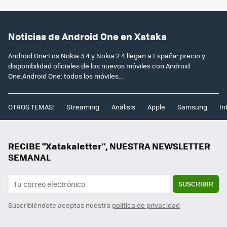
Noticias de Android One en Xataka
Android One:Los Nokia 3.4 y Nokia 2.4 llegan a España: precio y
disponibilidad oficiales de los nuevos móviles con Android
One.Android One: todos los móviles...
OTROS TEMAS:
Streaming
Análisis
Apple
Samsung
In
RECIBE "Xatakaletter", NUESTRA NEWSLETTER
SEMANAL
SUSCRIBIR
Suscribiéndote aceptas nuestra
política de privacidad