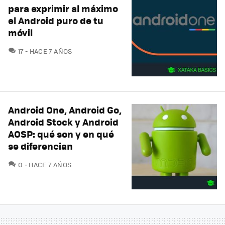
para exprimir al máximo
el Android puro de tu
móvil
COMENTARIOS
17
HACE 7 AÑOS
Android One, Android Go,
Android Stock y Android
AOSP: qué son y en qué
se diferencian
COMENTARIOS
0
HACE 7 AÑOS