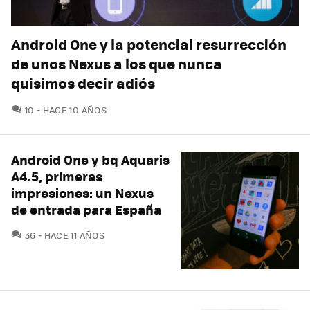
Android One y la potencial resurrección
de unos Nexus a los que nunca
quisimos decir adiós
COMENTARIOS
10
HACE 10 AÑOS
Android One y bq Aquaris
A4.5, primeras
impresiones: un Nexus
de entrada para España
COMENTARIOS
36
HACE 11 AÑOS