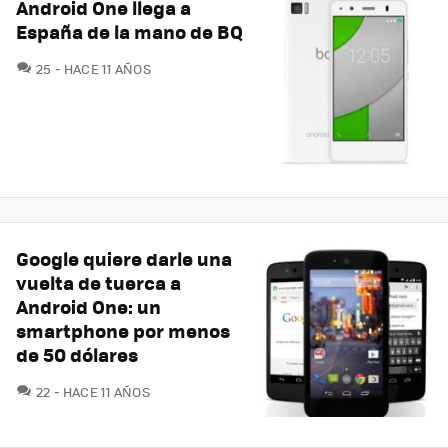
Android One llega a
España de la mano de BQ
COMENTARIOS
25
HACE 11 AÑOS
Google quiere darle una
vuelta de tuerca a
Android One: un
smartphone por menos
de 50 dólares
COMENTARIOS
22
HACE 11 AÑOS