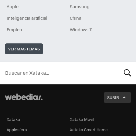
Apple
Samsung
Inteligencia artificial
China
Empleo
Windows 11
VER MÁS TEMAS
BUSCA
SUBIR
Xataka
Xataka Móvil
Applesfera
Xataka Smart Home