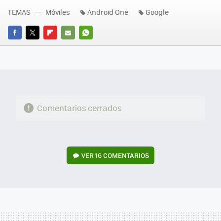
TEMAS
Móviles
Android One
Google
FACEBOOK
TWITTER
FLIPBOARD
E-
WHATSAPP
MAIL
Comentarios cerrados
VER
16 COMENTARIOS