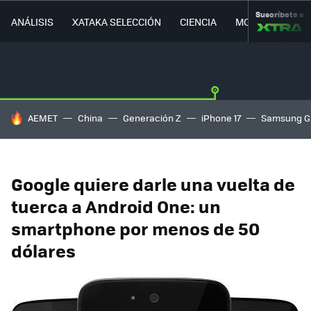
Suscríbete a
ANÁLISIS
XATAKA SELECCIÓN
CIENCIA
MOVILIDAD
HOY SE HABLA DE
AEMET
China
Generación Z
iPhone 17
Samsung G
Google quiere darle una vuelta de
tuerca a Android One: un
smartphone por menos de 50
dólares