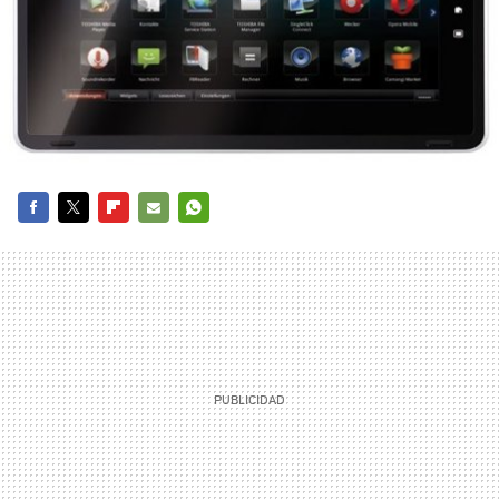
FACEBOOK
TWITTER
FLIPBOARD
E-
WHATSAPP
MAIL