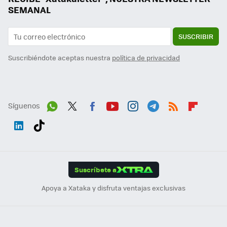
SEMANAL
SUSCRIBIR
Suscribiéndote aceptas nuestra
política de privacidad
Síguenos
Wh
Twit
Fac
You
Inst
Tele
RSS
Flip
ats
ter
ebo
tub
agr
gra
boa
Link
Tikt
App
ok
e
am
m
rd
edI
ok
Suscríbete a
n
Apoya a Xataka y disfruta ventajas exclusivas