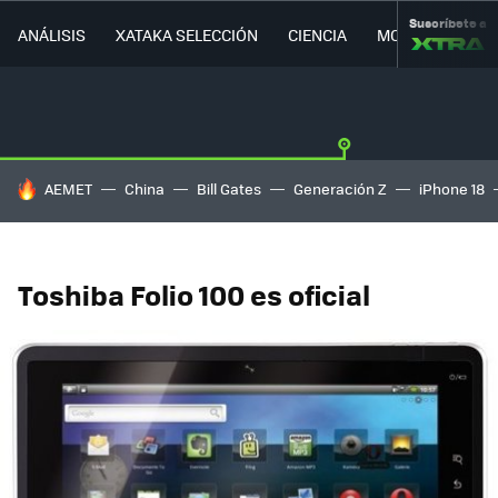
Suscríbete a
ANÁLISIS
XATAKA SELECCIÓN
CIENCIA
MOVILIDAD
HOY SE HABLA DE
AEMET
China
Bill Gates
Generación Z
iPhone 18
Toshiba Folio 100 es oficial