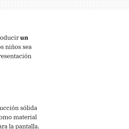
roducir
un
os niños sea
presentación
rucción sólida
omo material
ra la pantalla.