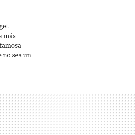
get.
os más
 famosa
e no sea un