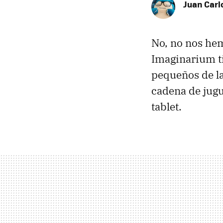
Juan Carl
No, no nos he
Imaginarium ti
pequeños de l
cadena de jugu
tablet.