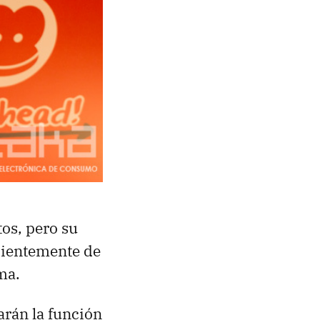
tos, pero su
dientemente de
ma.
arán la función