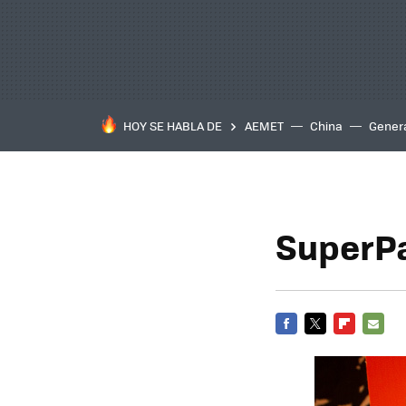
HOY SE HABLA DE
AEMET
China
Gener
SuperPa
FACEBOOK
TWITTER
FLIPBOARD
E-
MAIL