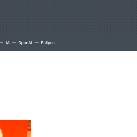
IA
OpenAI
Eclipse