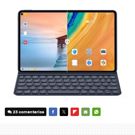
23 comentarios
FACEBOOK
TWITTER
FLIPBOARD
E-
WHATSAPP
MAIL