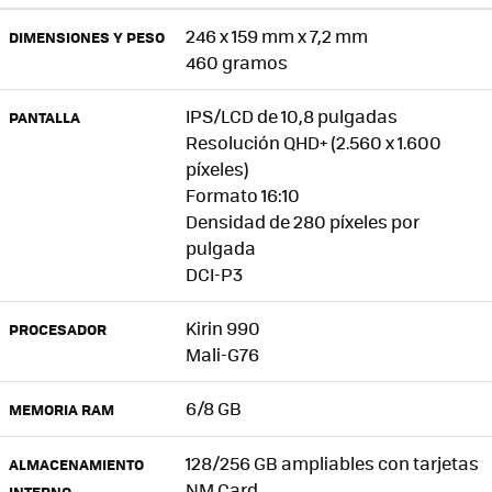
246 x 159 mm x 7,2 mm
DIMENSIONES Y PESO
460 gramos
IPS/LCD de 10,8 pulgadas
PANTALLA
Resolución QHD+ (2.560 x 1.600
píxeles)
Formato 16:10
Densidad de 280 píxeles por
pulgada
DCI-P3
Kirin 990
PROCESADOR
Mali-G76
6/8 GB
MEMORIA RAM
128/256 GB ampliables con tarjetas
ALMACENAMIENTO
NM Card
INTERNO