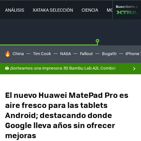
Suscríbete a
ANÁLISIS
XATAKA SELECCIÓN
CIENCIA
MOVILIDAD
HOY SE HABLA DE
China
Tim Cook
NASA
Fallout
Bugatti
iPhone 
🖨️ ¡Sorteamos una impresora 3D Bambu Lab A2L Combo!
El nuevo Huawei MatePad Pro es
aire fresco para las tablets
Android; destacando donde
Google lleva años sin ofrecer
mejoras