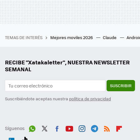
TEMAS DE INTERÉS
Mejores moviles 2026
Claude
Androi
RECIBE "Xatakaletter", NUESTRA NEWSLETTER
SEMANAL
SUSCRIBIR
Suscribiéndote aceptas nuestra
política de privacidad
Síguenos
Wh
Twit
Fac
You
Inst
Tele
RSS
Flip