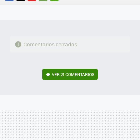
FACEBOOK
TWITTER
FLIPBOARD
E-
WHATSAPP
MAIL
Comentarios cerrados
VER
21 COMENTARIOS