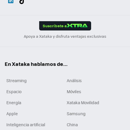
ats
ter
ebo
tub
agr
gra
boa
Link
Tikt
App
ok
e
am
m
rd
edI
ok
Suscríbete a
n
Apoya a Xataka y disfruta ventajas exclusivas
En Xataka hablamos de...
Streaming
Análisis
Espacio
Móviles
Energía
Xataka Movilidad
Apple
Samsung
Inteligencia artificial
China