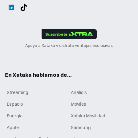
Wh
Twit
Fac
You
Inst
Tele
RSS
Flip
ats
ter
ebo
tub
agr
gra
boa
Link
Tikt
App
ok
e
am
m
rd
edI
ok
Suscríbete a
n
Apoya a Xataka y disfruta ventajas exclusivas
En Xataka hablamos de...
Streaming
Análisis
Espacio
Móviles
Energía
Xataka Movilidad
Apple
Samsung