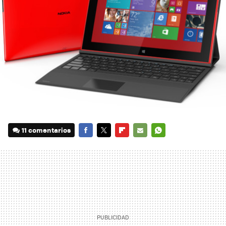
11 comentarios
FACEBOOK
TWITTER
FLIPBOARD
E-
WHATSAPP
MAIL