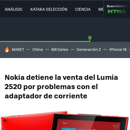
Suscríbete a
ANÁLISIS
XATAKA SELECCIÓN
CIENCIA
MOVILIDAD
HOY SE HABLA DE
AEMET
China
Bill Gates
Generación Z
iPhone 18
Nokia detiene la venta del Lumia
2520 por problemas con el
adaptador de corriente