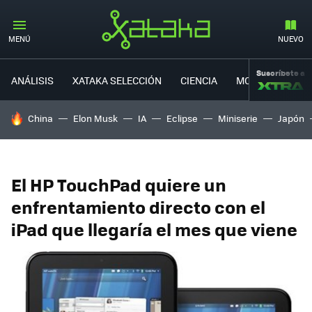
MENÚ
NUEVO
Suscríbete a
ANÁLISIS
XATAKA SELECCIÓN
CIENCIA
MOVILIDAD
HOY SE HABLA DE
China
Elon Musk
IA
Eclipse
Miniserie
Japón
El HP TouchPad quiere un
enfrentamiento directo con el
iPad que llegaría el mes que viene