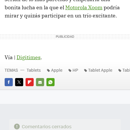
bonita lucha en la que el
Motorola Xoom
podría
mirar y quizás participar en un trío excitante.
Vía |
Digitimes
.
TEMAS
Tablets
Apple
HP
Tablet Apple
Tab
FACEBOOK
TWITTER
FLIPBOARD
E-
WHATSAPP
MAIL
Comentarios cerrados