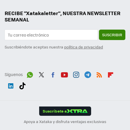
RECIBE "Xatakaletter", NUESTRA NEWSLETTER
SEMANAL
SUSCRIBIR
Suscribiéndote aceptas nuestra
política de privacidad
Síguenos
Wh
Twit
Fac
You
Inst
Tele
RSS
Flip
ats
ter
ebo
tub
agr
gra
boa
Link
Tikt
App
ok
e
am
m
rd
edI
ok
Suscríbete a
n
Apoya a Xataka y disfruta ventajas exclusivas