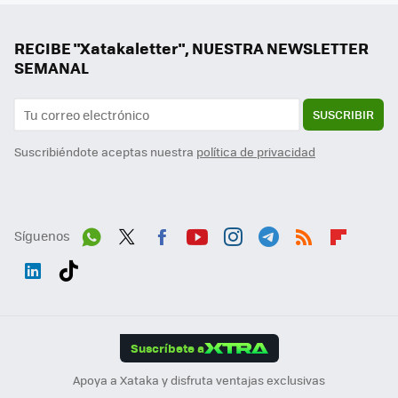
RECIBE "Xatakaletter", NUESTRA NEWSLETTER
SEMANAL
SUSCRIBIR
Suscribiéndote aceptas nuestra
política de privacidad
Síguenos
Wh
Twit
Fac
You
Inst
Tele
RSS
Flip
ats
ter
ebo
tub
agr
gra
boa
Link
Tikt
App
ok
e
am
m
rd
edI
ok
Suscríbete a
n
Apoya a Xataka y disfruta ventajas exclusivas