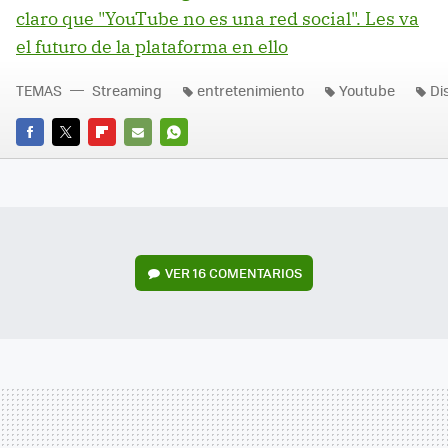
claro que "YouTube no es una red social". Les va
el futuro de la plataforma en ello
TEMAS
Streaming
entretenimiento
Youtube
Di
FACEBOOK
TWITTER
FLIPBOARD
E-
WHATSAPP
MAIL
VER
16 COMENTARIOS