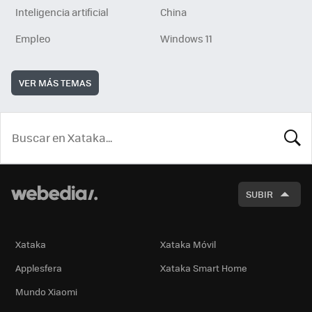
Inteligencia artificial
China
Empleo
Windows 11
VER MÁS TEMAS
BUSCA
SUBIR
Xataka
Xataka Móvil
Applesfera
Xataka Smart Home
Mundo Xiaomi