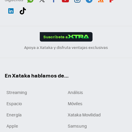
Wh
Twit
Fac
You
Inst
Tele
RSS
Flip
ats
ter
ebo
tub
agr
gra
boa
Link
Tikt
App
ok
e
am
m
rd
edI
ok
Suscríbete a
n
Apoya a Xataka y disfruta ventajas exclusivas
En Xataka hablamos de...
Streaming
Análisis
Espacio
Móviles
Energía
Xataka Movilidad
Apple
Samsung