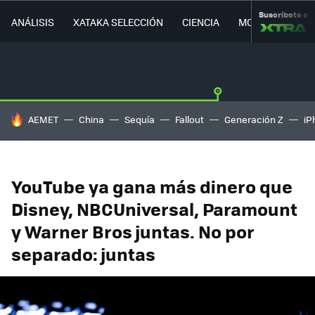
Suscríbete a
ANÁLISIS
XATAKA SELECCIÓN
CIENCIA
MOVILIDAD
HOY SE HABLA DE
AEMET
China
Sequía
Fallout
Generación Z
iP
YouTube ya gana más dinero que
Disney, NBCUniversal, Paramount
y Warner Bros juntas. No por
separado: juntas