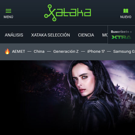
MENÚ
NUEVO
Suscríbete a
ANÁLISIS
XATAKA SELECCIÓN
CIENCIA
MOVILIDAD
HOY SE HABLA DE
AEMET
China
Generación Z
iPhone 17
Samsung G