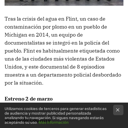
Tras la crisis del agua en Flint, un caso de
contaminación por plomo en un pueblo de
Míchigan en 2014, un equipo de
documentalistas se integró en la policía del
pueblo. Flint es habitualmente etiquetada como
una de las ciudades más violentas de Estados
Unidos, y este documental de 8 episodios
muestra a un departamento policial desbordado
por la situación.
Estreno 2 de marzo
Utilizamos cookies de terceros para generar estadísticas
de audiencia y mostrar publicidad personalizada
analizando tu navegación. Si sigues navegando estarás
Wild Wild Country
aceptando su uso.
Más información