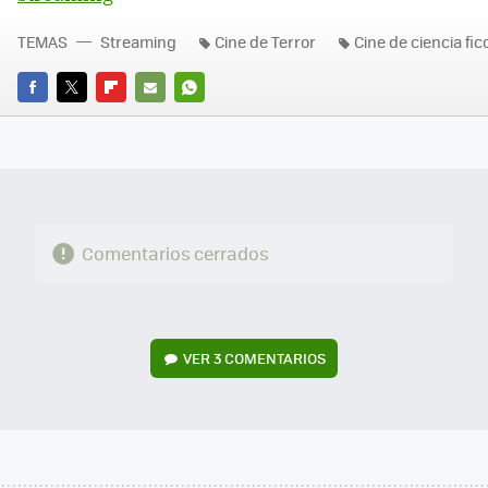
TEMAS
Streaming
Cine de Terror
Cine de ciencia fic
FACEBOOK
TWITTER
FLIPBOARD
E-
WHATSAPP
MAIL
Comentarios cerrados
VER
3 COMENTARIOS