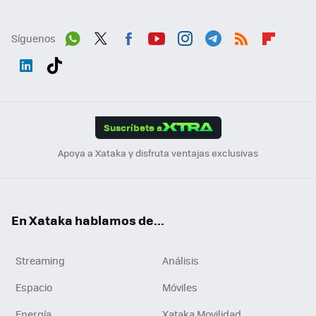
Síguenos
Wh
Twit
Fac
You
Inst
Tele
RSS
Flip
ats
ter
ebo
tub
agr
gra
boa
Link
Tikt
App
ok
e
am
m
rd
edI
ok
Suscríbete a
n
Apoya a Xataka y disfruta ventajas exclusivas
En Xataka hablamos de...
Streaming
Análisis
Espacio
Móviles
Energía
Xataka Movilidad