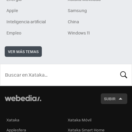
Apple
Samsung
Inteligencia artificial
China
Empleo
Windows 11
VER MÁS TEMAS
BUSCA
SUBIR
Xataka
Xataka Móvil
Applesfera
Xataka Smart Home