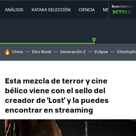
Suscríbete a
ANÁLISIS
XATAKA SELECCIÓN
CIENCIA
MOVILIDAD
HOY SE HABLA DE
China
Elon Musk
Generación Z
Eclipse
Christoph
Esta mezcla de terror y cine
bélico viene con el sello del
creador de 'Lost' y la puedes
encontrar en streaming