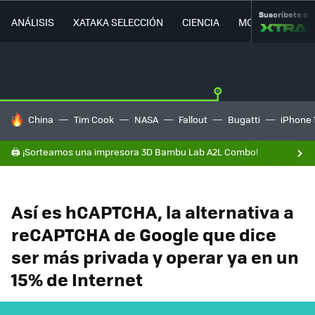
Suscríbete a
ANÁLISIS
XATAKA SELECCIÓN
CIENCIA
MOVILIDAD
HOY SE HABLA DE
China
Tim Cook
NASA
Fallout
Bugatti
iPhone 
🖨️ ¡Sorteamos una impresora 3D Bambu Lab A2L Combo!
Así es hCAPTCHA, la alternativa a
reCAPTCHA de Google que dice
ser más privada y operar ya en un
15% de Internet