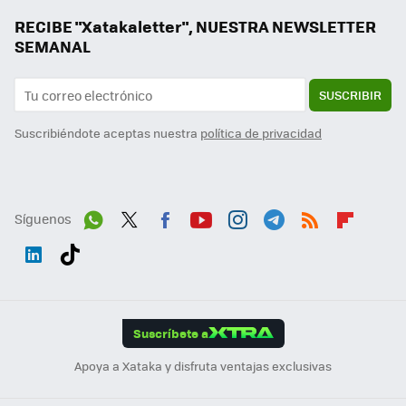
RECIBE "Xatakaletter", NUESTRA NEWSLETTER
SEMANAL
SUSCRIBIR
Suscribiéndote aceptas nuestra
política de privacidad
Síguenos
Wh
Twit
Fac
You
Inst
Tele
RSS
Flip
ats
ter
ebo
tub
agr
gra
boa
Link
Tikt
App
ok
e
am
m
rd
edI
ok
Suscríbete a
n
Apoya a Xataka y disfruta ventajas exclusivas