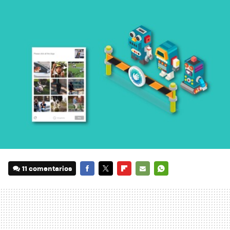
11 comentarios
FACEBOOK
TWITTER
FLIPBOARD
E-
WHATSAPP
MAIL