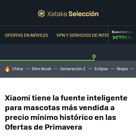
Suscríbete a
OFERTAS EN MÓVILES
VPN Y SERVICIOS DE INTERNET
OFER
HOY SE HABLA DE
China
Elon Musk
Generación Z
Eclipse
Mapa
Xiaomi tiene la fuente inteligente
para mascotas más vendida a
precio mínimo histórico en las
Ofertas de Primavera