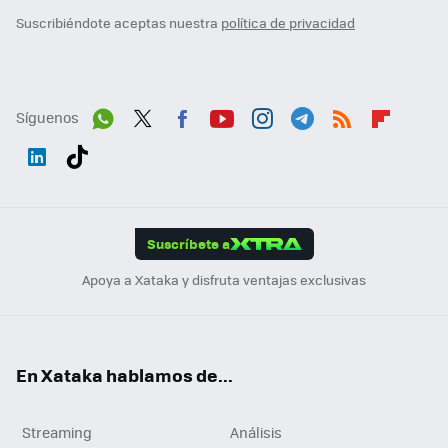
Suscribiéndote aceptas nuestra
política de privacidad
Síguenos
Wh
Twit
Fac
You
Inst
Tele
RSS
Flip
ats
ter
ebo
tub
agr
gra
boa
Link
Tikt
App
ok
e
am
m
rd
edI
ok
Suscríbete a
n
Apoya a Xataka y disfruta ventajas exclusivas
En Xataka hablamos de...
Streaming
Análisis