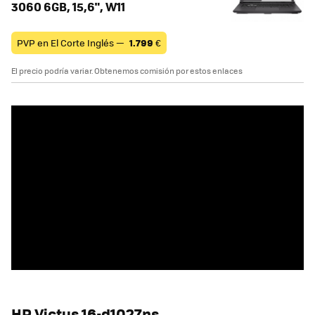
3060 6GB, 15,6", W11
PVP en El Corte Inglés —
1.799
€
El precio podría variar. Obtenemos comisión por estos enlaces
HP Victus 16-d1027ns