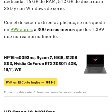
dedicada, 16 GB de RAM, 512 GB de disco duro
SSD y con Windows de serie.
Con el descuento directo aplicado, se nos queda
en
999 euros
,
a 300 euros menos
que los 1.299
que marca normalmente.
HP 16-e0093ns, Ryzen 7, 16GB, 512GB
SSD, Nvidia GeForce RTX 3050Ti 4GB,
16,1", W11
PVP en El Corte Inglés —
999
€
El precio podría variar. Obtenemos comisión por estos enlaces
HP Omen 16-b1010ns