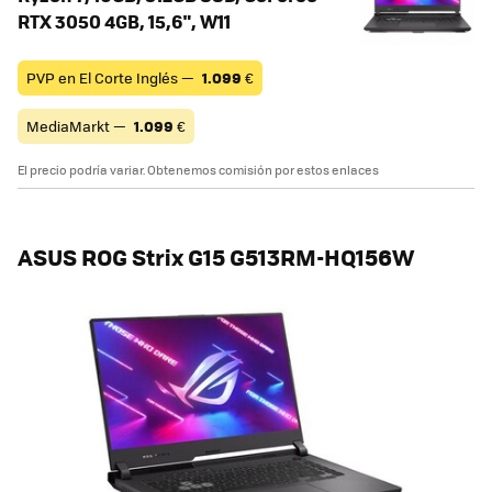
RTX 3050 4GB, 15,6", W11
PVP en El Corte Inglés —
1.099
€
MediaMarkt —
1.099
€
El precio podría variar. Obtenemos comisión por estos enlaces
ASUS ROG Strix G15 G513RM-HQ156W