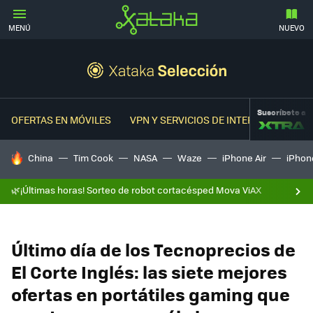
MENÚ
NUEVO
Suscríbete a
OFERTAS EN MÓVILES
VPN Y SERVICIOS DE INTERNET
OFER
HOY SE HABLA DE
China
Tim Cook
NASA
Waze
iPhone Air
iPhone
🌿¡Últimas horas! Sorteo de robot cortacésped Mova ViAX
Último día de los Tecnoprecios de
El Corte Inglés: las siete mejores
ofertas en portátiles gaming que