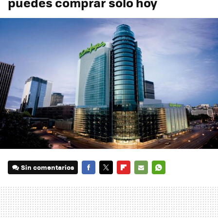
puedes comprar sólo hoy
Sin comentarios
FACEBOOK
TWITTER
FLIPBOARD
E-
WHATSAPP
MAIL