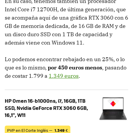
En su caso, tenemos también un procesador
Intel Core i7 12700H, de última generación, que
se acompaña aquí de una gráfica RTX 3060 con 6
GB de memoria dedicada, de 16 GB de RAM y de
un disco duro SSD con 1 TB de capacidad y
además viene con Windows 11.
Lo podemos encontrar rebajado en un 25%, o lo
que es lo mismo,
por 450 euros menos
, pasando
de costar 1.799 a
1.349 euros
.
HP Omen 16-b1000ns, i7, 16GB, 1TB
SSD, Nvidia GeForce RTX 3060 6GB,
16,1", W11
PVP en El Corte Inglés —
1.349
€