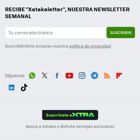
RECIBE "Xatakaletter", NUESTRA NEWSLETTER
SEMANAL
SUSCRIBIR
Suscribiéndote aceptas nuestra
política de privacidad
Síguenos
Wh
Twit
Fac
You
Inst
Tele
RSS
Flip
ats
ter
ebo
tub
agr
gra
boa
Link
Tikt
App
ok
e
am
m
rd
edI
ok
Suscríbete a
n
Apoya a Xataka y disfruta ventajas exclusivas