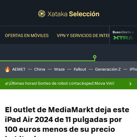
Suscríbete a
OFERTAS EN MÓVILES
VPN Y SERVICIOS DE INTERNET
OFER
HOY SE HABLA DE
AEMET
China
Waze
Fallout
Generación Z
iPh
🌿¡Últimas horas! Sorteo de robot cortacésped Mova ViAX
El outlet de MediaMarkt deja este
iPad Air 2024 de 11 pulgadas por
100 euros menos de su precio