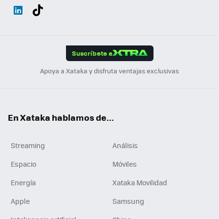
Wh
Twit
Fac
You
Inst
Tele
RSS
Flip
ats
ter
ebo
tub
agr
gra
boa
Link
Tikt
App
ok
e
am
m
rd
edI
ok
Suscríbete a
n
Apoya a Xataka y disfruta ventajas exclusivas
En Xataka hablamos de...
Streaming
Análisis
Espacio
Móviles
Energía
Xataka Movilidad
Apple
Samsung