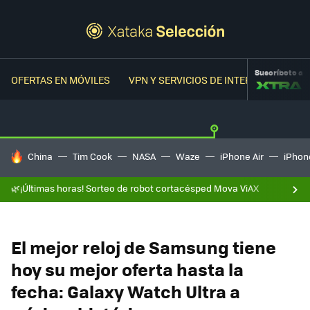
Suscríbete a
OFERTAS EN MÓVILES
VPN Y SERVICIOS DE INTERNET
OFER
HOY SE HABLA DE
China
Tim Cook
NASA
Waze
iPhone Air
iPhone
🌿¡Últimas horas! Sorteo de robot cortacésped Mova ViAX
El mejor reloj de Samsung tiene
hoy su mejor oferta hasta la
fecha: Galaxy Watch Ultra a