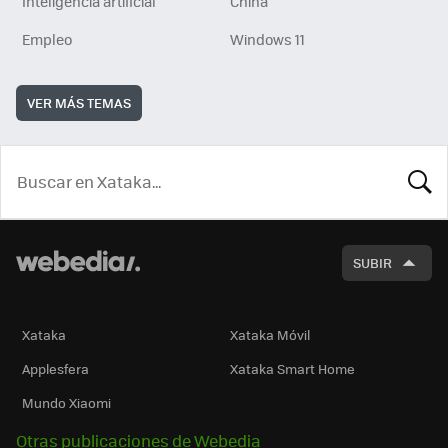
Inteligencia artificial
China
Empleo
Windows 11
VER MÁS TEMAS
BUSCA
SUBIR
Xataka
Xataka Móvil
Applesfera
Xataka Smart Home
Mundo Xiaomi
Otras publicaciones de Webedia