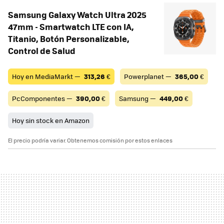
Samsung Galaxy Watch Ultra 2025
47mm - Smartwatch LTE con IA,
Titanio, Botón Personalizable,
Control de Salud
Hoy en MediaMarkt —
313,26
€
Powerplanet —
365,00
€
PcComponentes —
390,00
€
Samsung —
449,00
€
Hoy sin stock en Amazon
El precio podría variar. Obtenemos comisión por estos enlaces