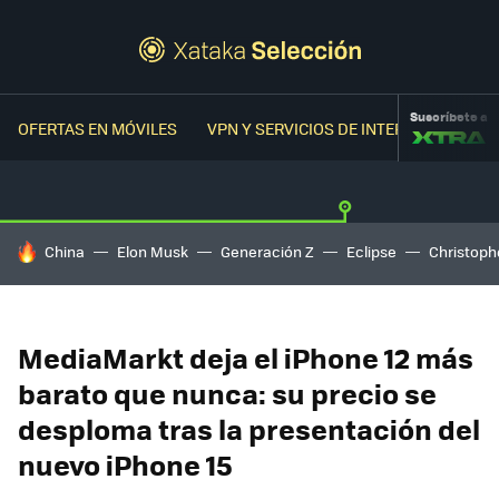
Suscríbete a
OFERTAS EN MÓVILES
VPN Y SERVICIOS DE INTERNET
OFER
HOY SE HABLA DE
China
Elon Musk
Generación Z
Eclipse
Christoph
MediaMarkt deja el iPhone 12 más
barato que nunca: su precio se
desploma tras la presentación del
nuevo iPhone 15