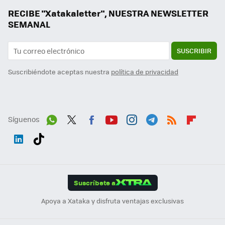
RECIBE "Xatakaletter", NUESTRA NEWSLETTER
SEMANAL
SUSCRIBIR
Suscribiéndote aceptas nuestra
política de privacidad
Síguenos
Wh
Twit
Fac
You
Inst
Tele
RSS
Flip
ats
ter
ebo
tub
agr
gra
boa
Link
Tikt
App
ok
e
am
m
rd
edI
ok
Suscríbete a
n
Apoya a Xataka y disfruta ventajas exclusivas