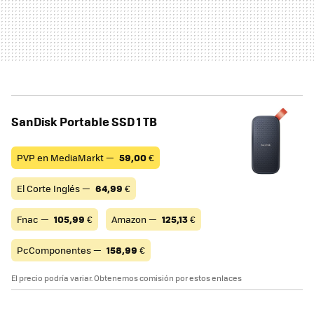
SanDisk Portable SSD 1 TB
PVP en MediaMarkt —
59,00
€
El Corte Inglés —
64,99
€
Fnac —
105,99
€
Amazon —
125,13
€
PcComponentes —
158,99
€
El precio podría variar. Obtenemos comisión por estos enlaces