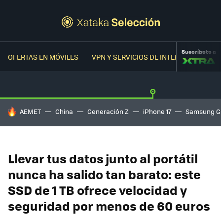
Suscríbete a
OFERTAS EN MÓVILES
VPN Y SERVICIOS DE INTERNET
OFER
HOY SE HABLA DE
AEMET
China
Generación Z
iPhone 17
Samsung G
Llevar tus datos junto al portátil
nunca ha salido tan barato: este
SSD de 1 TB ofrece velocidad y
seguridad por menos de 60 euros