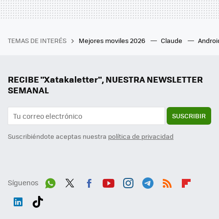
TEMAS DE INTERÉS
Mejores moviles 2026
Claude
Androi
RECIBE "Xatakaletter", NUESTRA NEWSLETTER
SEMANAL
SUSCRIBIR
Suscribiéndote aceptas nuestra
política de privacidad
Síguenos
Wh
Twit
Fac
You
Inst
Tele
RSS
Flip
ats
ter
ebo
tub
agr
gra
boa
Link
Tikt