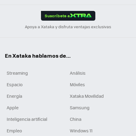
App
ok
e
am
m
rd
edI
ok
Suscríbete a
n
Apoya a Xataka y disfruta ventajas exclusivas
En Xataka hablamos de...
Streaming
Análisis
Espacio
Móviles
Energía
Xataka Movilidad
Apple
Samsung
Inteligencia artificial
China
Empleo
Windows 11