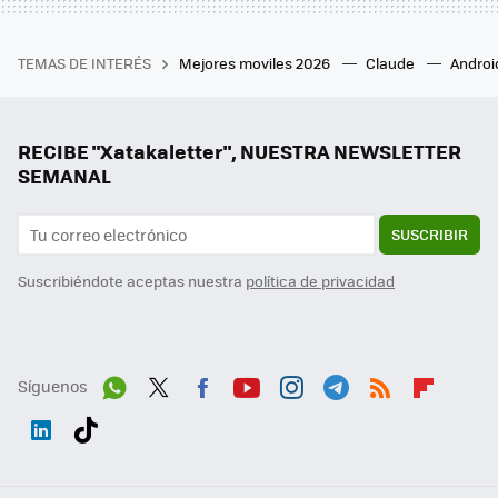
TEMAS DE INTERÉS
Mejores moviles 2026
Claude
Androi
RECIBE "Xatakaletter", NUESTRA NEWSLETTER
SEMANAL
SUSCRIBIR
Suscribiéndote aceptas nuestra
política de privacidad
Síguenos
Wh
Twit
Fac
You
Inst
Tele
RSS
Flip
ats
ter
ebo
tub
agr
gra
boa
Link
Tikt
App
ok
e
am
m
rd
edI
ok