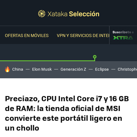
Suscríbete a
OFERTAS EN MÓVILES
VPN Y SERVICIOS DE INTERNET
OFER
HOY SE HABLA DE
China
Elon Musk
Generación Z
Eclipse
Christoph
Preciazo, CPU Intel Core i7 y 16 GB
de RAM: la tienda oficial de MSI
convierte este portátil ligero en
un chollo