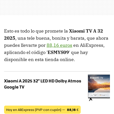
Esto es todo lo que promete la
Xiaomi TV A 32
2025
, una tele buena, bonita y barata, que ahora
puedes llevarte por
88,16 euros
en AliExpress,
aplicando el código '
ESMYS09
' que hay
disponible en esta tienda online.
Xiaomi A 2025 32" LED HD Dolby Atmos
Google TV
Hoy en AliExpress (PVP con cupón) —
88,16
€