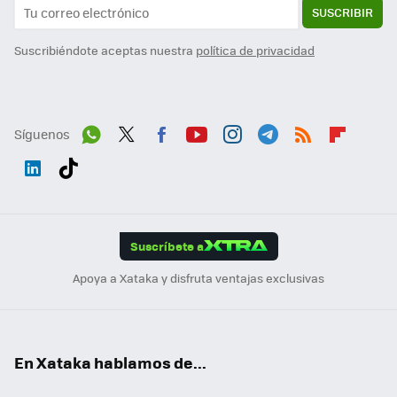
SUSCRIBIR
Suscribiéndote aceptas nuestra
política de privacidad
Síguenos
Wh
Twit
Fac
You
Inst
Tele
RSS
Flip
ats
ter
ebo
tub
agr
gra
boa
Link
Tikt
App
ok
e
am
m
rd
edI
ok
Suscríbete a
n
Apoya a Xataka y disfruta ventajas exclusivas
En Xataka hablamos de...