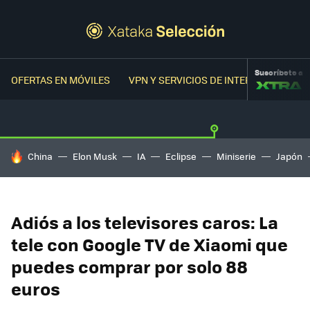
Suscríbete a
OFERTAS EN MÓVILES
VPN Y SERVICIOS DE INTERNET
OFER
HOY SE HABLA DE
China
Elon Musk
IA
Eclipse
Miniserie
Japón
Adiós a los televisores caros: La
tele con Google TV de Xiaomi que
puedes comprar por solo 88
euros