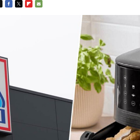
FACEBOOK
TWITTER
FLIPBOARD
E-
MAIL