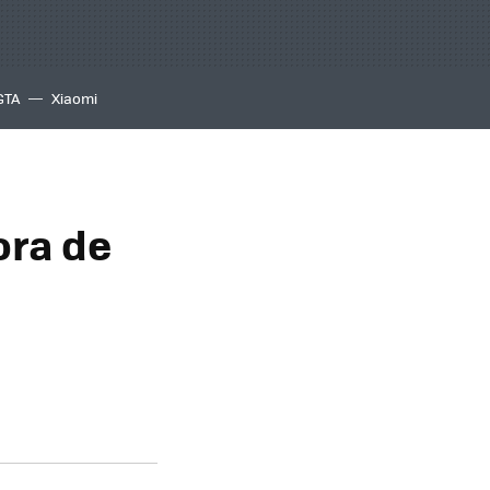
GTA
Xiaomi
ora de