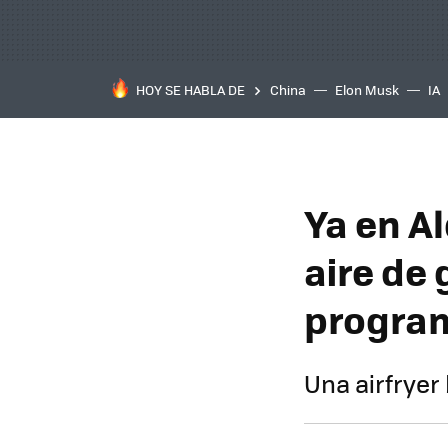
HOY SE HABLA DE
China
Elon Musk
IA
Ya en Al
aire de 
progra
Una airfryer