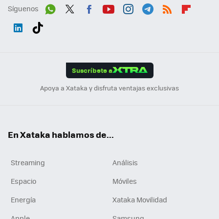
Síguenos
Wh
Twit
Fac
You
Inst
Tele
RSS
Flip
ats
ter
ebo
tub
agr
gra
boa
Link
Tikt
App
ok
e
am
m
rd
edI
ok
Suscríbete a
n
Apoya a Xataka y disfruta ventajas exclusivas
En Xataka hablamos de...
Streaming
Análisis
Espacio
Móviles
Energía
Xataka Movilidad
Apple
Samsung