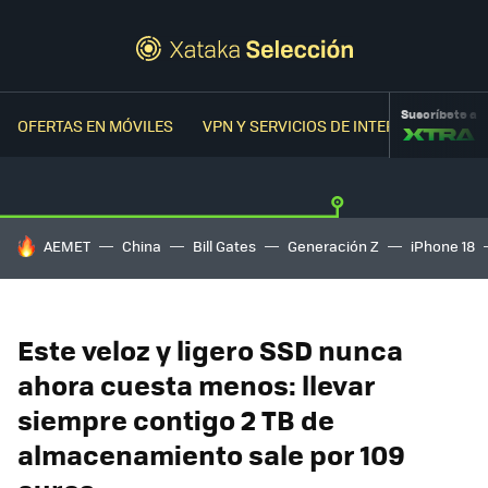
Suscríbete a
OFERTAS EN MÓVILES
VPN Y SERVICIOS DE INTERNET
OFER
HOY SE HABLA DE
AEMET
China
Bill Gates
Generación Z
iPhone 18
Este veloz y ligero SSD nunca
ahora cuesta menos: llevar
siempre contigo 2 TB de
almacenamiento sale por 109