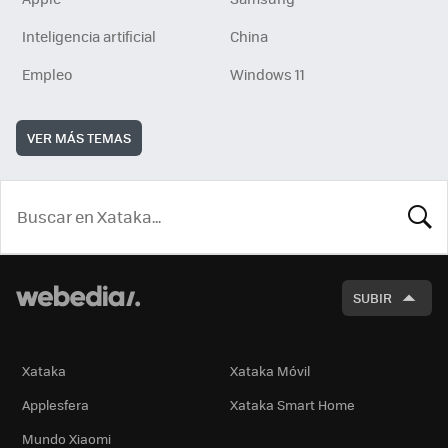
Inteligencia artificial
China
Empleo
Windows 11
VER MÁS TEMAS
BUSCA
SUBIR
Xataka
Xataka Móvil
Applesfera
Xataka Smart Home
Mundo Xiaomi