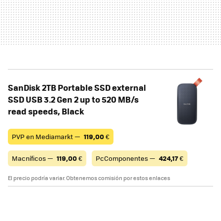
SanDisk 2TB Portable SSD external
SSD USB 3.2 Gen 2 up to 520 MB/s
read speeds, Black
PVP en Mediamarkt —
119,00
€
Macníficos —
119,00
€
PcComponentes —
424,17
€
El precio podría variar. Obtenemos comisión por estos enlaces